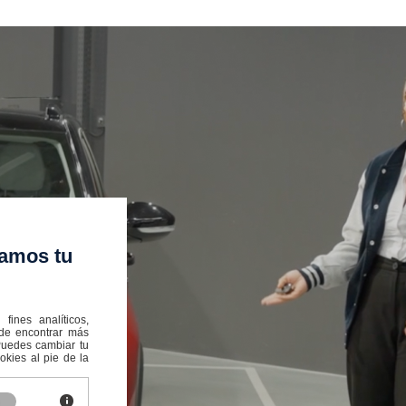
amos tu
ines analíticos,
ede encontrar más
:Puedes cambiar tu
kies al pie de la