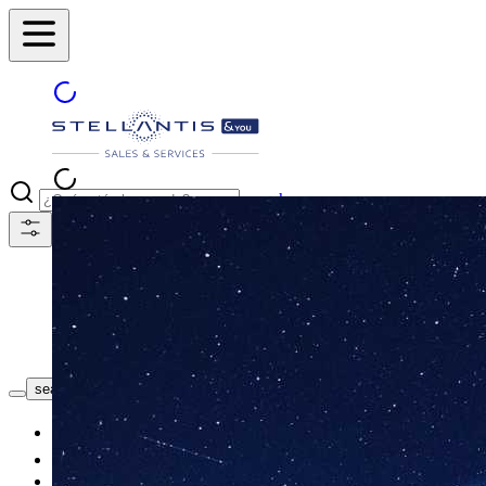
search
ENCUENTRA TU CONCESIONAR
search button - icon
Coches nuevos
Coches de segunda mano
Nuestras promociones