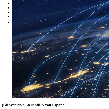
Nuestras marcas
Cita Taller
Tasar coche gratis
Otros
¡Bienvenido a Stellantis &You España!