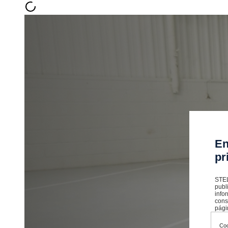
En
pr
STEL
publ
info
cons
pági
Coo