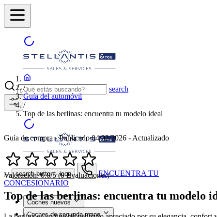
/
search
Guía del automóvil
/
Top de las berlinas: encuentra tu modelo ideal
Guía de compra - Publicado 04/02/2026 - Actualizado
ENCUENTRA TU
search button - icon
Valoración: 0.0/5 (0 Evaluaciones)
CONCESIONARIO
Top de las berlinas: encuentra tu modelo i
Coches nuevos
Coches de segunda mano
La berlina es un tipo de vehículo apreciado por su elegancia, confort 