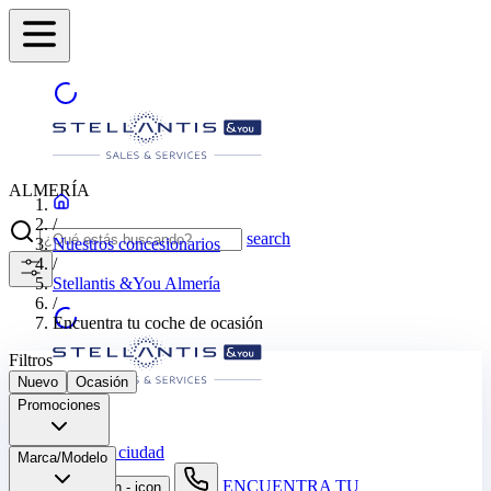
ALMERÍA
/
search
Nuestros concesionarios
/
Stellantis &You Almería
/
Encuentra tu coche de ocasión
Filtros
Nuevo
Ocasión
Promociones
ALMERÍA
Selecciona otra ciudad
Marca/Modelo
ENCUENTRA TU
search button - icon