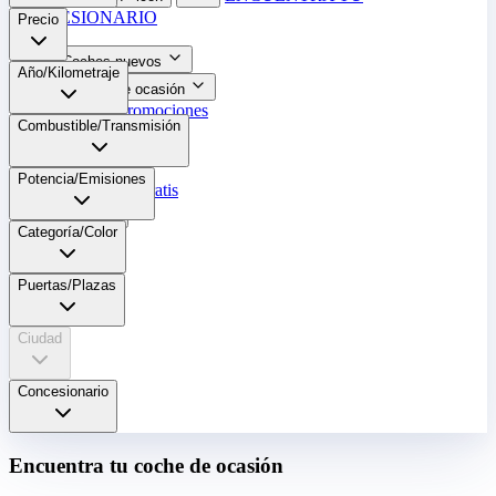
CONCESIONARIO
Precio
Coches nuevos
Año/Kilometraje
Coches de ocasión
Nuestras promociones
Combustible/Transmisión
Nuestras marcas
Cita Taller
Potencia/Emisiones
Tasar coche gratis
Otros
Categoría/Color
Puertas/Plazas
Ciudad
Concesionario
Encuentra tu coche de ocasión