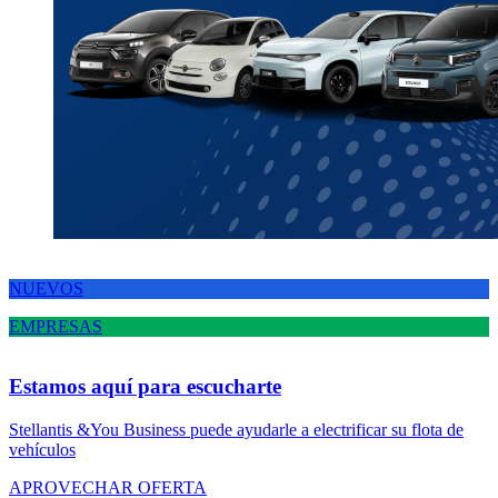
NUEVOS
EMPRESAS
Estamos aquí para escucharte
Stellantis &You Business puede ayudarle a electrificar su flota de
vehículos
APROVECHAR OFERTA