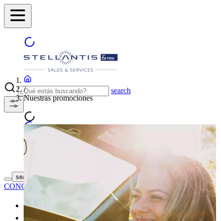
/
search
Nuestras promociones
ENCUENTRA TU
search button - icon
CONCESIONARIO
Coches nuevos
Coches de segunda mano