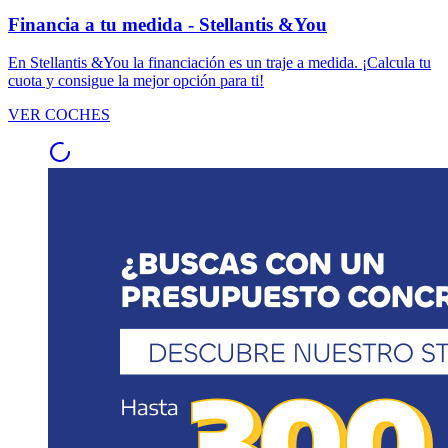
Financia a tu medida - Stellantis &You
En Stellantis &You la financiación es un traje a medida. ¡Calcula tu
cuota y consigue la mejor opción para ti!
VER COCHES