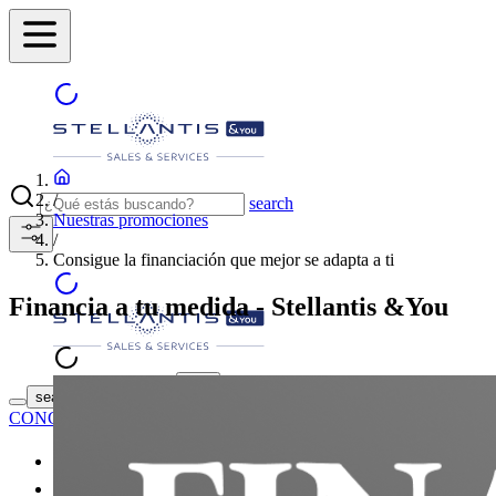
/
search
Nuestras promociones
/
Consigue la financiación que mejor se adapta a ti
Financia a tu medida - Stellantis &You
ENCUENTRA TU
search button - icon
CONCESIONARIO
Coches nuevos
Coches de segunda mano