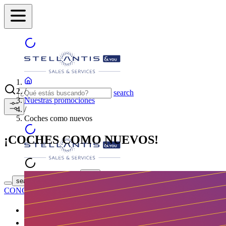
/
search
Nuestras promociones
/
Coches como nuevos
¡COCHES COMO NUEVOS!
ENCUENTRA TU
search button - icon
CONCESIONARIO
Coches nuevos
Coches de segunda mano