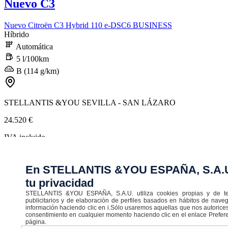
Nuevo C3
Nuevo Citroën C3 Hybrid 110 e-DSC6 BUSINESS
Híbrido
Automática
5 l/100km
B (114 g/km)
STELLANTIS &YOU SEVILLA - SAN LÁZARO
24.520 €
IVA incluido
235,45 € /MES
En STELLANTIS &YOU ESPAÑA, S.A.U
Ver servicios opcionales incluidos en la mensualidad
Entrada
6.130 €
35 meses y una última cuota 14.783,11 € TAE 8,40 %
tu privacidad
Financiando con STELLANTIS FINANCE hasta final de mes
STELLANTIS &YOU ESPAÑA, S.A.U. utiliza cookies propias y de terc
publicitarios y de elaboración de perfiles basados en hábitos de nav
información haciendo clic en i.Sólo usaremos aquellas que nos autorices
consentimiento en cualquier momento haciendo clic en el enlace Prefere
página.