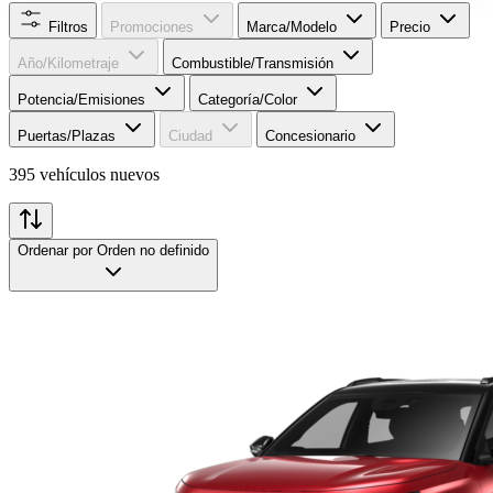
Filtros
Promociones
Marca/Modelo
Precio
Año/Kilometraje
Combustible/Transmisión
Potencia/Emisiones
Categoría/Color
Puertas/Plazas
Ciudad
Concesionario
395 vehículos nuevos
Ordenar por
Orden no definido