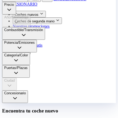
CONCESIONARIO
Precio
Coches nuevos
Año/Kilometraje
Coches de segunda mano
Nuestras promociones
Combustible/Transmisión
Nuestras marcas
Cita Taller
Potencia/Emisiones
Tasar coche gratis
Otros
Categoría/Color
Puertas/Plazas
Ciudad
Concesionario
Encuentra tu coche nuevo