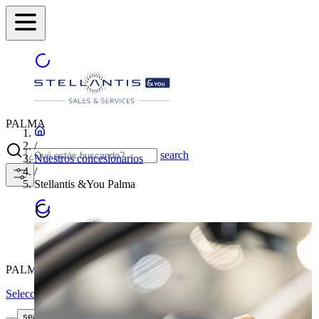
PALMA
/
search
Nuestros concesionarios
/
Stellantis &You Palma
PALMA
Selecciona otra ciudad
ENCUENTRA TU
search button - icon