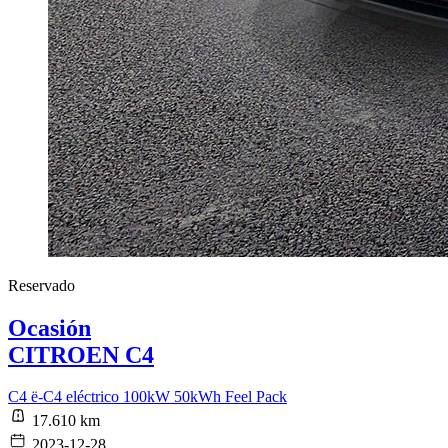
Reservado
Ocasión
CITROEN C4
C4 ë-C4 eléctrico 100kW 50kWh Feel Pack
17.610 km
2023-12-28