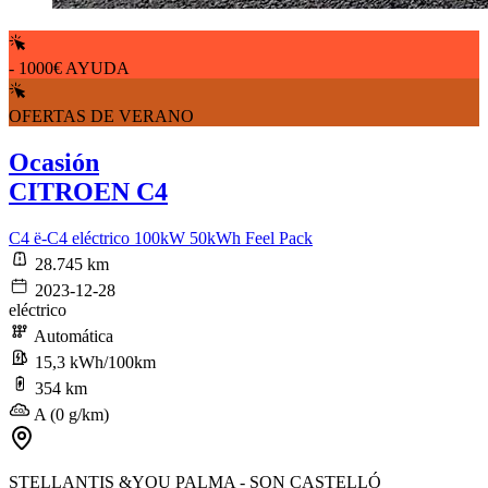
- 1000€ AYUDA
OFERTAS DE VERANO
Ocasión
CITROEN C4
C4 ë-C4 eléctrico 100kW 50kWh Feel Pack
28.745 km
2023-12-28
eléctrico
Automática
15,3 kWh/100km
354 km
A (0 g/km)
STELLANTIS &YOU PALMA - SON CASTELLÓ