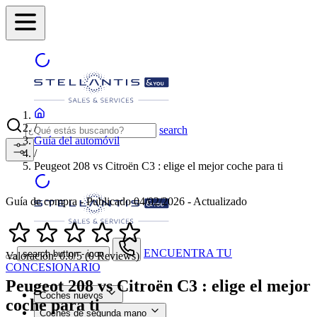
/
search
Guía del automóvil
/
Peugeot 208 vs Citroën C3 : elige el mejor coche para ti
Guía de compra - Publicado 04/02/2026 - Actualizado
ENCUENTRA TU
search button - icon
Valoración: 0.0/5 (0 Reviews)
CONCESIONARIO
Peugeot 208 vs Citroën C3 : elige el mejor
Coches nuevos
coche para ti
Coches de segunda mano