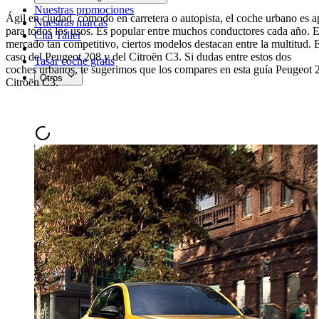
Nuestras promociones
Ágil en ciudad, cómodo en carretera o autopista, el coche urbano es a
Nuestras marcas
para todos los usos. Es popular entre muchos conductores cada año. E
Cita Taller
mercado tan competitivo, ciertos modelos destacan entre la multitud. E
caso del Peugeot 208 y del Citroën C3. Si dudas entre estos dos
Tasar coche gratis
coches
urbanos
, te sugerimos que los compares en esta guía Peugeot 
Otros
Citroën C3.