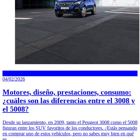
TRUCOS PARA COMPRAR MEJOR
04/02/2026
Motores, diseño, prestaciones, consumo:
¿cuáles son las diferencias entre el 3008 y
el 5008?
Desde su lanzamiento, en 2009, tanto el Peugeot 3008 como el 5008
figuran entre los SUV favoritos de los conductores. ¿Estás pensando
en comprar uno de estos vehículos, pero no sabes muy bien en qué
se...