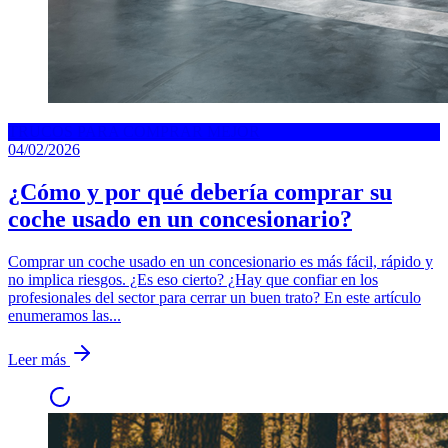
TRUCOS PARA COMPRAR MEJOR
04/02/2026
¿Cómo y por qué debería comprar su
coche usado en un concesionario?
Comprar un coche usado en un concesionario es más fácil, rápido y
no implica riesgos. ¿Es eso cierto? ¿Hay que confiar en los
profesionales del sector para cerrar un buen trato? En este artículo
enumeramos las...
Leer más