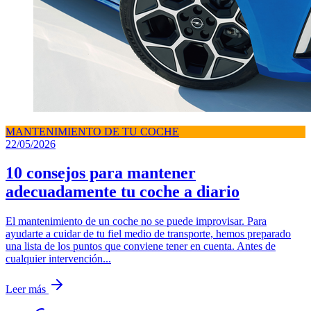
MANTENIMIENTO DE TU COCHE
22/05/2026
10 consejos para mantener
adecuadamente tu coche a diario
El mantenimiento de un coche no se puede improvisar. Para
ayudarte a cuidar de tu fiel medio de transporte, hemos preparado
una lista de los puntos que conviene tener en cuenta. Antes de
cualquier intervención...
Leer más