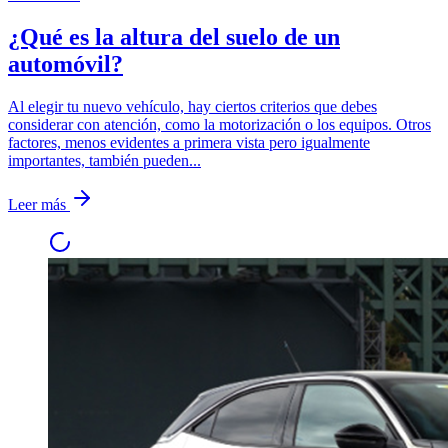
¿Qué es la altura del suelo de un
automóvil?
Al elegir tu nuevo vehículo, hay ciertos criterios que debes
considerar con atención, como la motorización o los equipos. Otros
factores, menos evidentes a primera vista pero igualmente
importantes, también pueden...
Leer más