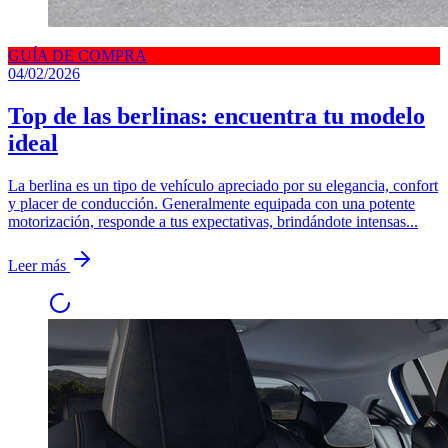
GUÍA DE COMPRA
04/02/2026
Top de las berlinas: encuentra tu modelo
ideal
La berlina es un tipo de vehículo apreciado por su elegancia, confort
y placer de conducción. Generalmente equipada con una potente
motorización, responde a tus expectativas, brindándote intensas...
Leer más