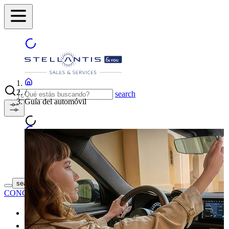
/
search
Guía del automóvil
ENCUENTRA TU
search button - icon
CONCESIONARIO
Coches nuevos
Coches de segunda mano