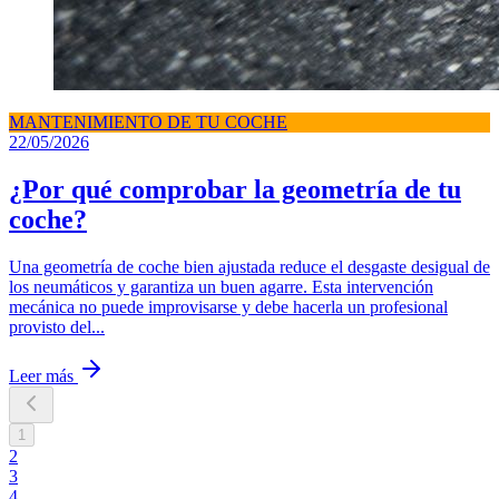
MANTENIMIENTO DE TU COCHE
22/05/2026
¿Por qué comprobar la geometría de tu
coche?
Una geometría de coche bien ajustada reduce el desgaste desigual de
los neumáticos y garantiza un buen agarre. Esta intervención
mecánica no puede improvisarse y debe hacerla un profesional
provisto del...
Leer más
1
2
3
4