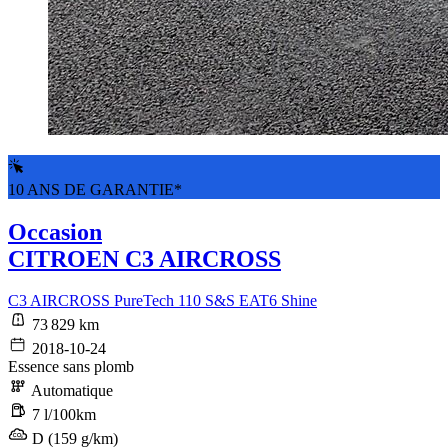
10 ANS DE GARANTIE*
Occasion
CITROEN C3 AIRCROSS
C3 AIRCROSS PureTech 110 S&S EAT6 Shine
73 829 km
2018-10-24
Essence sans plomb
Automatique
7 l/100km
D (159 g/km)