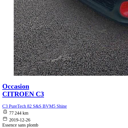
Occasion
CITROEN C3
C3 PureTech 82 S&S BVM5 Shine
77 244 km
2019-12-26
Essence sans plomb