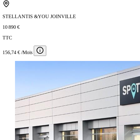
STELLANTIS &YOU JOINVILLE
10 890 €
TTC
156,74 € /Mois