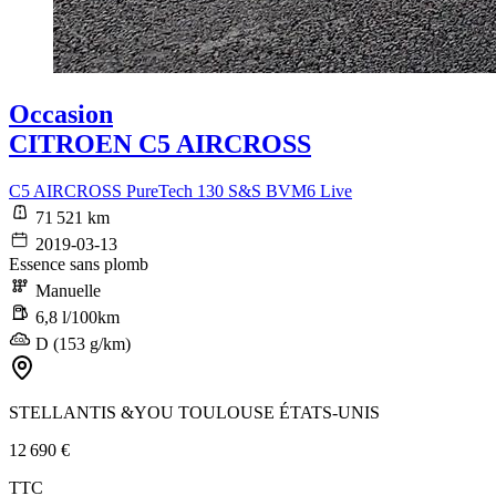
Occasion
CITROEN C5 AIRCROSS
C5 AIRCROSS PureTech 130 S&S BVM6 Live
71 521 km
2019-03-13
Essence sans plomb
Manuelle
6,8 l/100km
D (153 g/km)
STELLANTIS &YOU TOULOUSE ÉTATS-UNIS
12 690 €
TTC