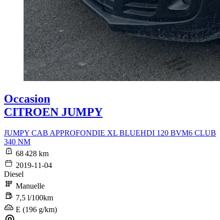
Occasion
CITROEN JUMPY
JUMPY CAB APPROFONDIE XL BLUEHDI 120 BVM6 CLUB
340 NM
68 428 km
2019-11-04
Diesel
Manuelle
7,5 l/100km
E (196 g/km)