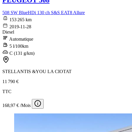
PEUGEOT 508
508 SW BlueHDi 130 ch S&S EAT8 Allure
153 265 km
2019-11-28
Diesel
Automatique
5 l/100km
C (131 g/km)
STELLANTIS &YOU LA CIOTAT
11 790 €
TTC
168,97 € /Mois