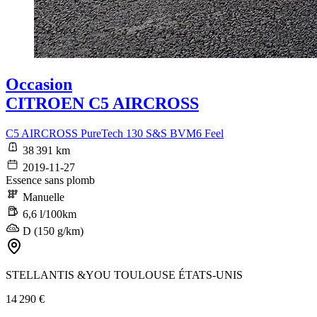
Occasion
CITROEN C5 AIRCROSS
C5 AIRCROSS PureTech 130 S&S BVM6 Feel
38 391 km
2019-11-27
Essence sans plomb
Manuelle
6,6 l/100km
D (150 g/km)
STELLANTIS &YOU TOULOUSE ÉTATS-UNIS
14 290 €