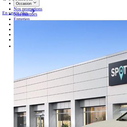
Occasion
Nos promotions
En savoir plus
Nos marques
Entretien
Reprise
Professionnel
Nous rejoindre
Plus