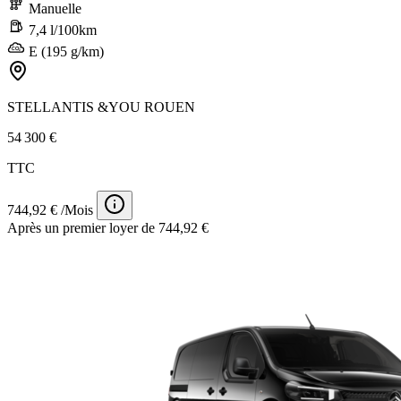
Manuelle
7,4 l/100km
E (195 g/km)
STELLANTIS &YOU ROUEN
54 300 €
TTC
744,92 € /Mois
Après un premier loyer de 744,92 €