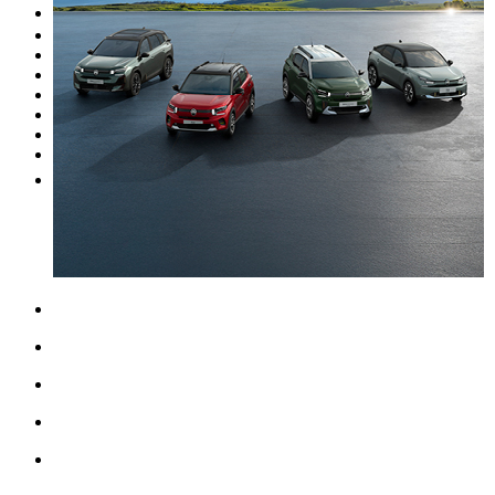
Occasion
Nos promotions
Nos marques
Entretien
Reprise
Professionnel
Nous rejoindre
Plus