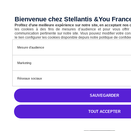
Nouveau C5 Aircross Hybride rechargeable 225ch, boîte
automatique, MAX
Hybride rechargeable
Bienvenue chez Stellantis &You Fran
Automatique
Profitez d’une meilleure expérience sur notre site, en acceptant nos 
les cookies à des fins de mesures d’audience et pour vous offrir
2,6 l/100km
communication pertinente sur notre site. Vous pouvez modifier votre co
14,4 kWh/100km
le lien configurer les cookies disponible depuis notre politique de confiden
94 km
Mesure d’audience
A (58 g/km)
Marketing
STELLANTIS &YOU ROUEN
Réseaux sociaux
47 180 €
TTC
SAUVEGARDER
701,47 € /Mois
Après un premier loyer de 701,47 €
TOUT ACCEPTER