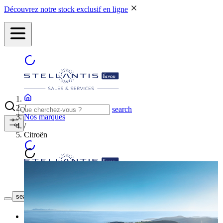
Découvrez notre stock exclusif en ligne
/
search
Nos marques
/
Citroën
NOS CONCESSIONS
search button - icon
Neuf