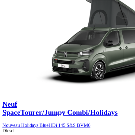
Neuf
SpaceTourer/Jumpy Combi/Holidays
Nouveau Holidays BlueHDi 145 S&S BVM6
Diesel