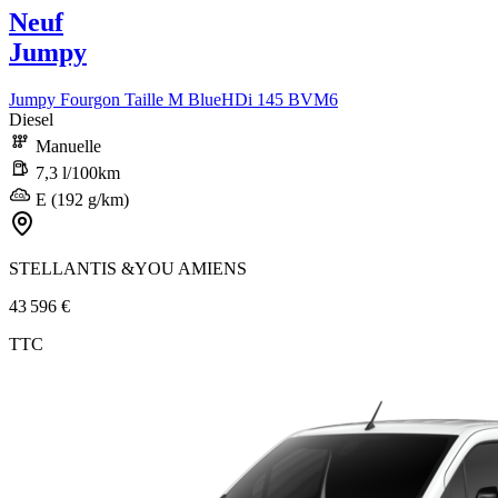
Neuf
Jumpy
Jumpy Fourgon Taille M BlueHDi 145 BVM6
Diesel
Manuelle
7,3 l/100km
E (192 g/km)
STELLANTIS &YOU AMIENS
43 596 €
TTC