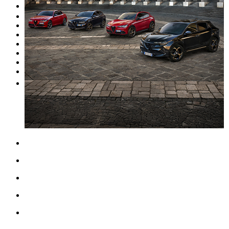
Occasion
Nos promotions
Nos marques
Entretien
Reprise
Professionnel
Nous rejoindre
Plus