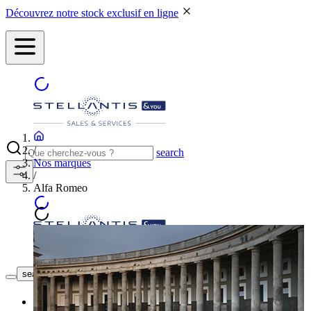
Découvrez notre stock exclusif en ligne
/
search
Nos marques
/
Alfa Romeo
NOS CONCESSIONS
search button - icon
Neuf