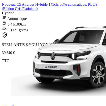
Nouveau C5 Aircross Hybride 145ch, boîte automatique, PLUS
(Edition Gris Platinium)
Hybride
Automatique
5,4 l/100km
C (121 g/km)
STELLANTIS &YOU LYON VÉNISSIEUX ÉTATS-UNIS
39 340 €
TTC