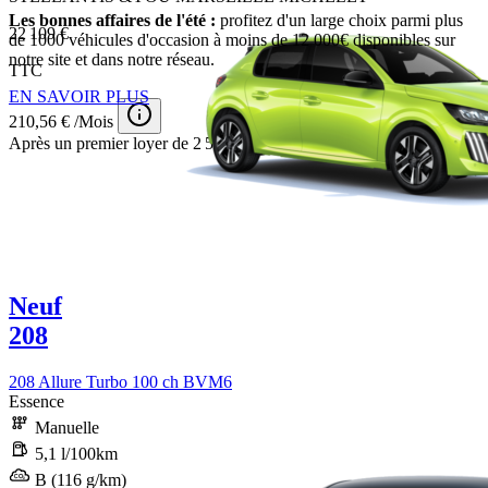
Les bonnes affaires de l'été :
profitez d'un large choix parmi plus
22 109 €
de 1000 véhicules d'occasion à moins de 12 000€ disponibles sur
notre site et dans notre réseau.
TTC
EN SAVOIR PLUS
210,56 € /Mois
Après un premier loyer de 2 500 €
Neuf
208
208 Allure Turbo 100 ch BVM6
Essence
Manuelle
5,1 l/100km
B (116 g/km)