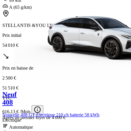
89 km
A (65 g/km)
STELLANTIS &YOU LYON ÉCULLY
Prix initial
54 010 €
Prix en baisse de
2 500 €
51 510 €
Neuf
TTC
408
616,13 € /Mois
Nouvelle 408 GT Electrique 210 ch batterie 58 kWh
Après un premier loyer de 4 000 €
Electrique
Automatique