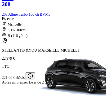
208
208 Allure Turbo 100 ch BVM6
Essence
Manuelle
5,1 l/100km
B (116 g/km)
STELLANTIS &YOU MARSEILLE MICHELET
22 979 €
TTC
221,06 € /Mois
Après un premier loyer de 2 500 €