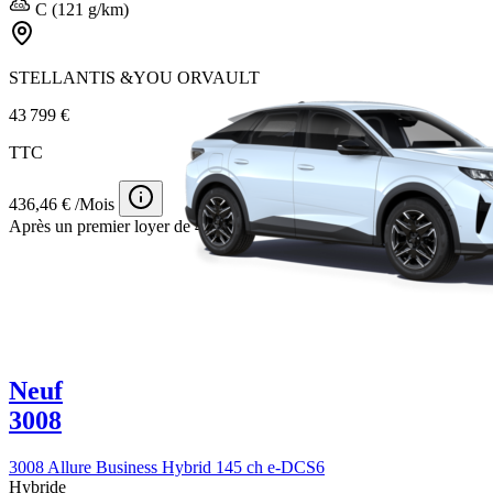
C (121 g/km)
STELLANTIS &YOU ORVAULT
43 799 €
TTC
436,46 € /Mois
Après un premier loyer de 4 000 €
Neuf
3008
3008 Allure Business Hybrid 145 ch e-DCS6
Hybride