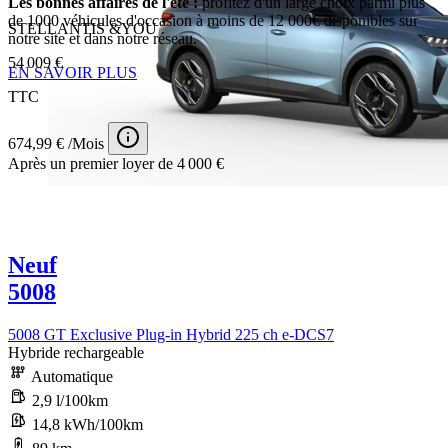
Les bonnes affaires de l'été :
profitez d'un large choix parmi plus
de 1000 véhicules d'occasion à moins de 12 000€ disponibles sur
STELLANTIS &YOU CESSON-SÉVIGNÉ
notre site et dans notre réseau.
54 009 €
EN SAVOIR PLUS
TTC
674,99 € /Mois
Après un premier loyer de 4 000 €
Neuf
5008
5008 GT Exclusive Plug-in Hybrid 225 ch e-DCS7
Hybride rechargeable
Automatique
2,9 l/100km
14,8 kWh/100km