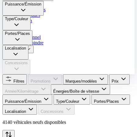
Occasion
Puissance/Émission
Nos promotions
Nos marques
Type/Couleur
Entretien
Reprise
Portes/Places
Professionnel
Nous rejoindre
Localisation
Plus
Concessions
Filtres
Promotions
Marques/modèles
Prix
Année/Kilométrage
Énergies/Boîte de vitesse​
Puissance/Émission
Type/Couleur
Portes/Places
Localisation
Concessions
4140 véhicules neufs disponibles