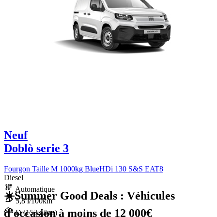
Neuf
Doblò serie 3
Fourgon Taille M 1000kg BlueHDi 130 S&S EAT8
Diesel
Automatique
☀️Summer Good Deals : Véhicules
5,8 l/100km
d'occasion à moins de 12 000€
D (153 g/km)