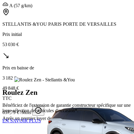
A (57 g/km)
STELLANTIS &YOU PARIS PORTE DE VERSAILLES
Prix initial
53 030 €
Prix en baisse de
3 182 €
49 848 €
Roulez Zen
TTC
Bénéficiez de l'extension de garantie constructeur spécifique sur une
large sélection de véhicules d'occasion*.
637,79 € /Mois
Après un premier loyer de 3 700 €
EN SAVOIR PLUS