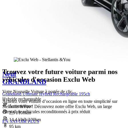
Trouvez votre future voiture parmi nos
Neuf
véhicules d'occasion Exclu Web
GRANDLAND
Votre Nouvelle Voiture à portée de clic...
Grandland Ultimate Hybrid Rechargeable 195ch
Hybride rechargeable
Achetez votre voiture d’occasion en ligne en toute simplicité sur
Automatique
Stellantis &You ! Découvrez notre offre Exclu Web, un large
éventail de véhicules reconditionnés à prix réduit
2,5 l/100km
14,4 kWh/100km
EN SAVOIR PLUS
95 km