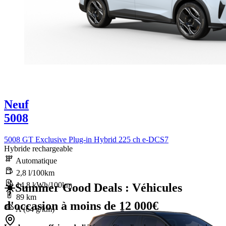
Neuf
5008
5008 GT Exclusive Plug-in Hybrid 225 ch e-DCS7
Hybride rechargeable
Automatique
2,8 l/100km
14,8 kWh/100km
☀️Summer Good Deals : Véhicules
89 km
d'occasion à moins de 12 000€
A (64 g/km)