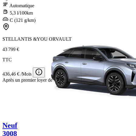
Automatique
5,3 l/100km
C (121 g/km)
STELLANTIS &YOU ORVAULT
43 799 €
TTC
436,46 € /Mois
Après un premier loyer de 4 000 €
Neuf
3008