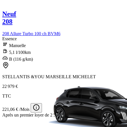
Neuf
208
208 Allure Turbo 100 ch BVM6
Essence
Manuelle
5,1 l/100km
B (116 g/km)
STELLANTIS &YOU MARSEILLE MICHELET
22 979 €
TTC
221,06 € /Mois
Après un premier loyer de 2 500 €