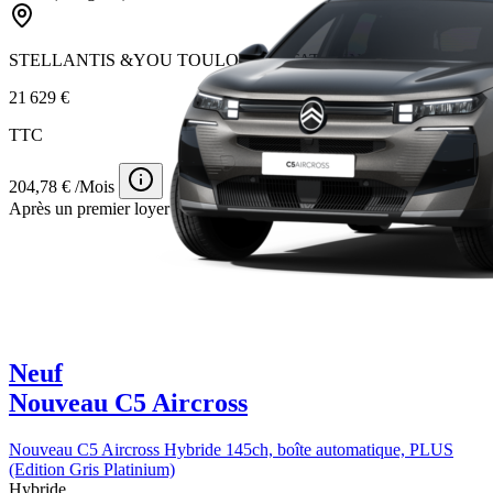
STELLANTIS &YOU TOULOUSE ÉTATS-UNIS
21 629 €
TTC
204,78 € /Mois
Après un premier loyer de 2 500 €
Neuf
Nouveau C5 Aircross
Nouveau C5 Aircross Hybride 145ch, boîte automatique, PLUS
(Edition Gris Platinium)
Hybride