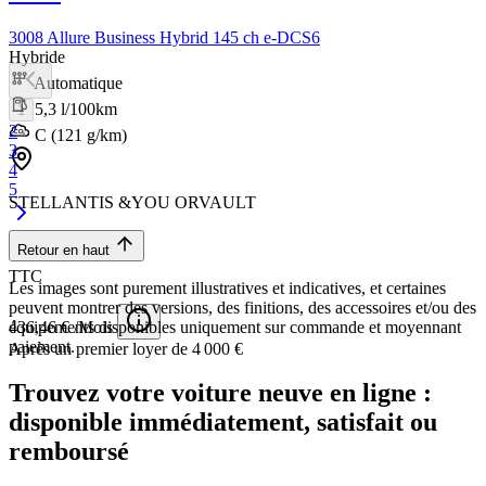
3008 Allure Business Hybrid 145 ch e-DCS6
Hybride
Automatique
5,3 l/100km
1
2
C (121 g/km)
3
4
5
STELLANTIS &YOU ORVAULT
43 799 €
Retour en haut
TTC
Les images sont purement illustratives et indicatives, et certaines
peuvent montrer des versions, des finitions, des accessoires et/ou des
436,46 € /Mois
équipements disponibles uniquement sur commande et moyennant
paiement.
Après un premier loyer de 4 000 €
Trouvez votre voiture neuve en ligne :
disponible immédiatement, satisfait ou
remboursé