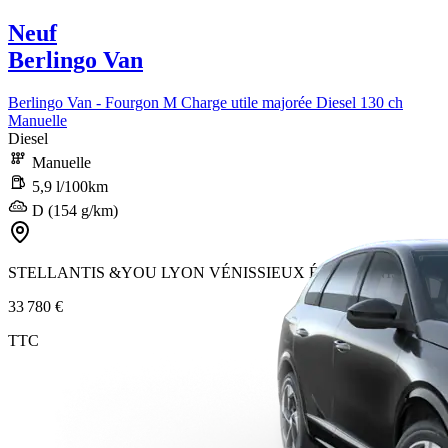
Neuf
Berlingo Van
Berlingo Van - Fourgon M Charge utile majorée Diesel 130 ch
Manuelle
Diesel
Manuelle
5,9 l/100km
D (154 g/km)
STELLANTIS &YOU LYON VÉNISSIEUX ÉTATS-UNIS
33 780 €
TTC