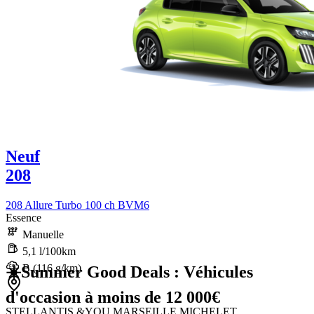
Neuf
208
208 Allure Turbo 100 ch BVM6
Essence
Manuelle
5,1 l/100km
B (116 g/km)
☀️Summer Good Deals : Véhicules
d'occasion à moins de 12 000€
STELLANTIS &YOU MARSEILLE MICHELET