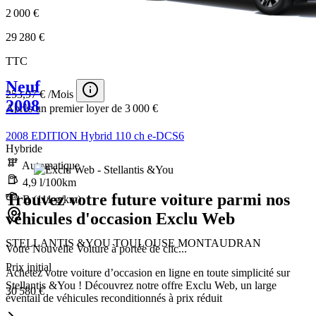
2 000 €
29 280 €
TTC
Neuf
253,97 € /Mois
2008
Après un premier loyer de 3 000 €
2008 EDITION Hybrid 110 ch e-DCS6
Hybride
Automatique
4,9 l/100km
Trouvez votre future voiture parmi nos
B (111 g/km)
véhicules d'occasion Exclu Web
STELLANTIS &YOU TOULOUSE MONTAUDRAN
Votre Nouvelle Voiture à portée de clic...
Prix initial
Achetez votre voiture d’occasion en ligne en toute simplicité sur
Stellantis &You ! Découvrez notre offre Exclu Web, un large
30 580 €
éventail de véhicules reconditionnés à prix réduit