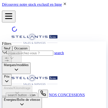
Découvrez notre stock exclusif en ligne
Filtres
Neuf
Occasion
search
Promotions
Marques/modèles
Prix
Année/Kilométrage
NOS CONCESSIONS
search button - icon
Énergies/Boîte de vitesse​
Neuf