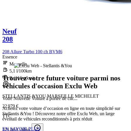
Neuf
208
208 Allure Turbo 100 ch BVM6
Essence
Manuelle
5,1 l/100km
Trouvez votre future voiture parmi nos
B (116 g/km)
véhicules d'occasion Exclu Web
STELLANTIS &YOU MARSEILLE MICHELET
Votre Nouvelle Voiture à portée de clic...
22 979 €
Achetez votre voiture d’occasion en ligne en toute simplicité sur
Stellantis &You ! Découvrez notre offre Exclu Web, un large
TTC
éventail de véhicules reconditionnés à prix réduit
EN SAVOIR PLUS
221,06 € /Mois