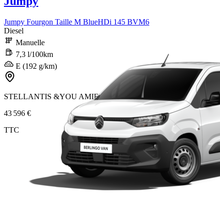
Jumpy
Jumpy Fourgon Taille M BlueHDi 145 BVM6
Diesel
Manuelle
7,3 l/100km
E (192 g/km)
STELLANTIS &YOU AMIENS
43 596 €
TTC