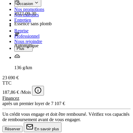
Occasion
Nos promotions
2022-09-30
Nos marques
Entretien
Essence sans plomb
Reprise
Professionnel
Nous rejoindre
Automatique
Plus
136 g/km
23 690 €
TTC
187,86 € /Mois
Financez
après un premier loyer de 7 107 €
Un crédit vous engage et doit être remboursé. Vérifiez vos capacités
de remboursement avant de vous engager.
Réserver
En savoir plus