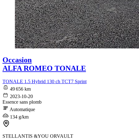
Occasion
ALFA ROMEO TONALE
TONALE 1.5 Hybrid 130 ch TCT7 Sprint
49 656 km
2023-10-20
Essence sans plomb
Automatique
134 g/km
STELLANTIS &YOU ORVAULT