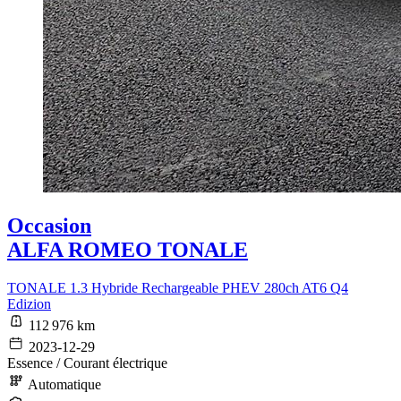
Occasion
ALFA ROMEO TONALE
TONALE 1.3 Hybride Rechargeable PHEV 280ch AT6 Q4
Edizion
112 976 km
2023-12-29
Essence / Courant électrique
Automatique