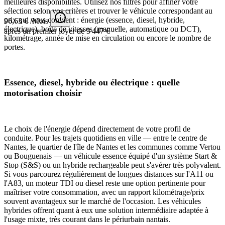
meilleures disponibilités. Utilisez nos filtres pour affiner votre
sélection selon vos critères et trouver le véhicule correspondant au
prix qui vous convient : énergie (essence, diesel, hybride,
96,63 € /Mois
électrique), boîte de vitesses (manuelle, automatique ou DCT),
après un premier loyer de 3 447 €
kilométrage, année de mise en circulation ou encore le nombre de
portes.
Essence, diesel, hybride ou électrique : quelle
motorisation choisir
Le choix de l'énergie dépend directement de votre profil de
conduite. Pour les trajets quotidiens en ville — entre le centre de
Nantes, le quartier de l'île de Nantes et les communes comme Vertou
ou Bouguenais — un véhicule essence équipé d'un système Start &
Stop (S&S) ou un hybride rechargeable peut s'avérer très polyvalent.
Si vous parcourez régulièrement de longues distances sur l'A11 ou
l'A83, un moteur TDI ou diesel reste une option pertinente pour
maîtriser votre consommation, avec un rapport kilométrage/prix
souvent avantageux sur le marché de l'occasion. Les véhicules
hybrides offrent quant à eux une solution intermédiaire adaptée à
l'usage mixte, très courant dans le périurbain nantais.