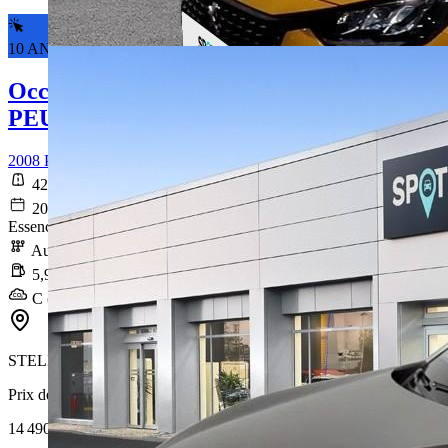
10 ANS DE GARANTIE*
Occasion
PEUGEOT 2008
2008 PureTech 130 S&S EAT8 Style
42 775 km
2021-12-08
Essence sans plomb
Automatique
5,9 l/100km
C (134 g/km)
STELLANTIS &YOU NANTES REZE
Prix de vente
14 490 €