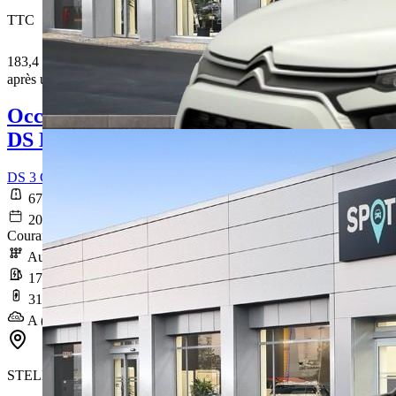
TTC
183,4 € /Mois
après un premier loyer de 6 597 €
Occasion
DS DS 3
DS 3 Crossback E-Tense Grand Chic
67 048 km
2021-09-29
Courant électrique
Automatique
17,8 kWh/100km
317 km
A (0 g/km)
STELLANTIS &YOU NANTES REZE