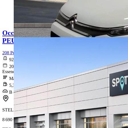
Occasion
PEUGEOT 208
208 PureTech 75 S&S BVM5 Active Business
92 963 km
2020-10-28
Essence sans plomb
Manuelle
5,3 l/100km
B (119 g/km)
STELLANTIS &YOU ORVAULT
8 690 €