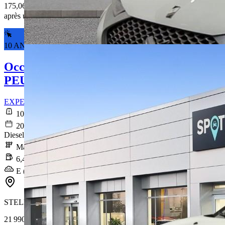
175,06 € /Mois
après un premier loyer de 6 297 €
10 ANS DE GARANTIE*
Occasion
PEUGEOT EXPERT
EXPERT Long BlueHDi 120ch S&S BVM6 9 PLACES
101 517 km
2021-07-02
Diesel
Manuelle
6,4 l/100km
E (168 g/km)
STELLANTIS &YOU NANTES EST
21 990 €