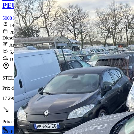
PEUGEOT 5008
5008 BlueHDi 130ch S&S EAT8 Allure Pack
146 648 km
2021-04-20
Diesel
Automatique
5,4 l/100km
D (143 g/km)
STELLANTIS &YOU ORVAULT
Prix de vente
17 290 €
Prix en baisse
800 €