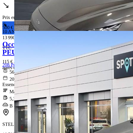
Prix en baisse
500 €
10 ANS DE GARANTIE*
13 990 €
Occasion
TTC
PEUGEOT 208
115 € /Mois
208 PureTech 100 S&S BVM6 Style
après un premier loyer de 4 197 €
56 038 km
2021-12-21
Essence sans plomb
Manuelle
5,3 l/100km
B (118 g/km)
STELLANTIS &YOU ORVAULT