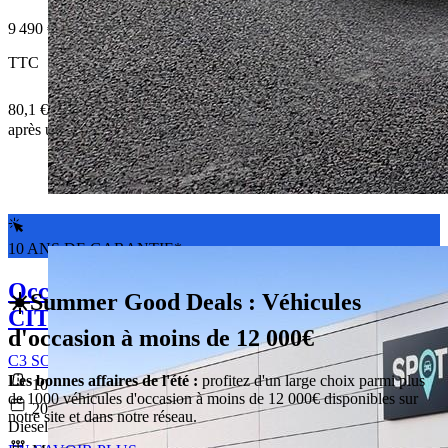
9 490 €
TTC
80,1 € /Mois
après un premier loyer de 2 847 €
10 ANS DE GARANTIE*
Occasion
☀️Summer Good Deals : Véhicules
CITROEN C3
d'occasion à moins de 12 000€
C3 SOCIETE BLUEHDI 100 S&S BVM FEEL BUSINESS R
Les bonnes affaires de l'été :
profitez d'un large choix parmi plus
108 184 km
de 1000 véhicules d'occasion à moins de 12 000€ disponibles sur
2020-03-10
notre site et dans notre réseau.
Diesel