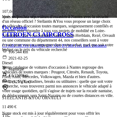
107,04 € /Mois
après un premier loyer de 3 897 €
Vous recherchez une voiture d'occasion à Nantes avec la sécurité
d'un réseau officiel ? Stellantis &You vous propose un large choix
de véhicules d'occasion toutes marques, soigneusement contrôlés et
Occasion
garantis, pour répondre à tous vos projets de mobilité en Loire-
CITROEN C3 AIRCROSS
Atlantique. Que vous habitiez Nantes, Saint-Herblain, Rezé, Orvault
ou une commune du département 44, nos conseillers sont à votre
écoute pour vous accompagner dans votre achat, quel que soit votre
C3 AIRCROSS BlueHDi 110 S&S BVM6 Feel Pack Business
budget ou le prix du véhicule recherché
106 544 km
2021-02-25
Diesel
Notre catalogue de voitures d'occasion à Nantes regroupe des
Manuelle
véhicules de toutes marques : Peugeot, Citroën, Renault, Toyota,
4,6 l/100km
Ford, Audi, Mercedes, Volkswagen, Mazda et bien d'autres.
Berlines, SUV, citadines, breaks ou utilitaires : quelle que soit votre
C (121 g/km)
recherche, vous trouverez parmi nos annonces le véhicule adapté à
votre usage quotidien, qu'il s'agisse de trajets sur la rocade nantaise,
de déplacements vers Saint-Nazaire ou de courtes distances en ville.
STELLANTIS &YOU ORVAULT
11 490 €
Notre stock est mis à jour régulièrement pour vous offrir les
TTC