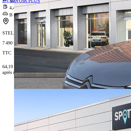
EN SAVOIR PLUS
Manuelle
4,4 l/100km
B (115 g/km)
STELLANTIS &YOU ORVAULT
7 490 €
TTC
64,19 € /Mois
après un premier loyer de 2 247 €