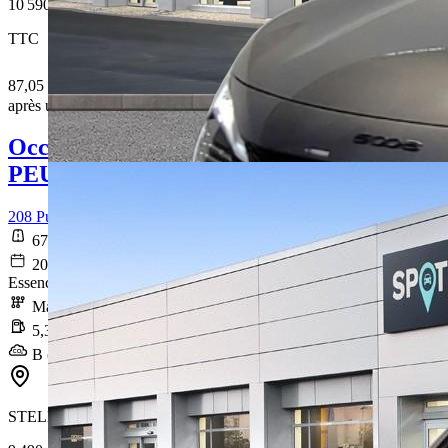
10 590 €
TTC
87,05 € /Mois
après un premier loyer de 3 177 €
Occasion
PEUGEOT 208
208 PureTech 75 S&S BVM5 Like
67 677 km
2021-10-28
Essence sans plomb
Manuelle
5,3 l/100km
B (119 g/km)
STELLANTIS &YOU NANTES REZE