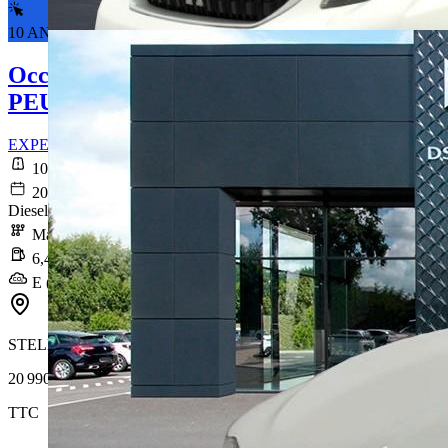
10 ANS DE GARANTIE*
Occasion
PEUGEOT EXPERT
EXPERT Combi Long BlueHDi 120ch S&S BVM6
108 361 km
2021-07-02
Diesel
Manuelle
6,4 l/100km
E (168 g/km)
STELLANTIS &YOU ORVAULT
20 990 €
TTC