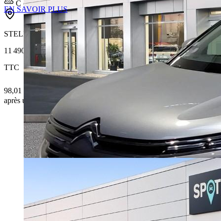
C (122 g/km)
EN SAVOIR PLUS
STELLANTIS &YOU ORVAULT
11 490 €
TTC
98,01 € /Mois
après un premier loyer de 3 447 €