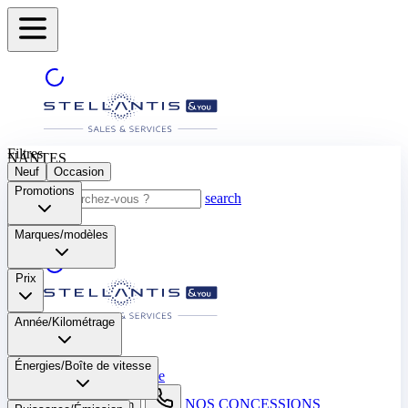
Filtres
NANTES
Neuf
Occasion
Promotions
search
Marques/modèles
Prix
Année/Kilométrage
NANTES
Énergies/Boîte de vitesse​
Sélectionnez une autre ville
NOS CONCESSIONS
search button - icon