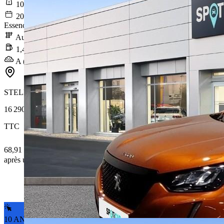
100 155 km
2021-08-27
Essence / Courant électrique
Automatique
1,4 l/100km
A (32 g/km)
STELLANTIS &YOU NANTES REZE
16 290 €
TTC
68,91 € /Mois
après un premier loyer de 5 701,5 €
10 ANS DE GARANTIE*