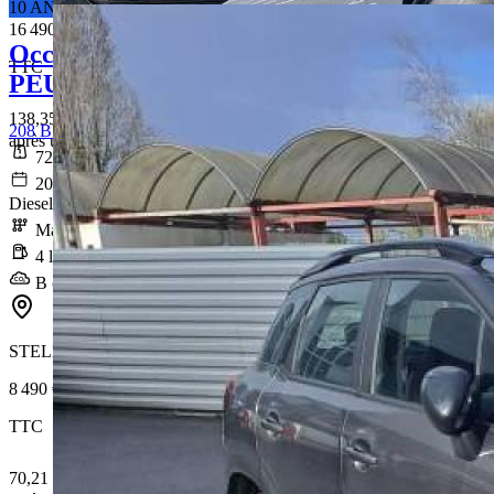
10 ANS DE GARANTIE*
16 490 €
Occasion
TTC
PEUGEOT 208
138,35 € /Mois
208 BLUEHDI 100 S&S BVM6 PREMIUM
après un premier loyer de 4 947 €
72 841 km
2021-12-03
Diesel
Manuelle
4 l/100km
B (106 g/km)
STELLANTIS &YOU GENESTON
8 490 €
TTC
70,21 € /Mois