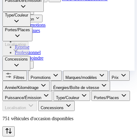
Puissance/Émission
Neuf
Type/Couleur
Occasion
Nos promotions
Portes/Places
Nos marques
Entretien
Localisation
Reprise
Professionnel
Nous rejoindre
Concessions
Plus
Filtres
Promotions
Marques/modèles
Prix
Année/Kilométrage
Énergies/Boîte de vitesse​
Puissance/Émission
Type/Couleur
Portes/Places
Localisation
Concessions
751 véhicules d'occasion disponibles