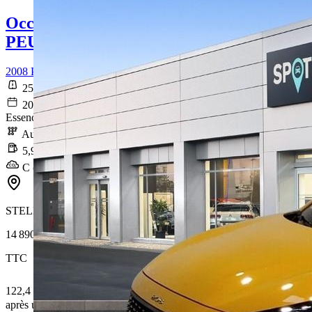
Occasion
PEUGEOT 2008
2008 PureTech 130 S&S EAT8 Style
25 874 km
2021-12-22
Essence sans plomb
Automatique
5,9 l/100km
C (134 g/km)
STELLANTIS &YOU NANTES EST
14 890 €
TTC
122,4 € /Mois
après un premier loyer de 4 467 €