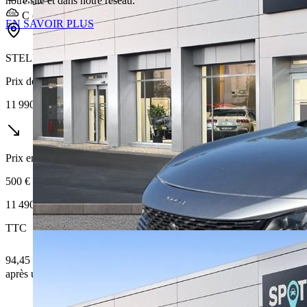
notre site et dans notre réseau.
C (133 g/km)
EN SAVOIR PLUS
STELLANTIS &YOU NANTES REZE
Prix de vente
11 990 €
Prix en baisse
500 €
11 490 €
TTC
94,45 € /Mois
après un premier loyer de 3 447 €