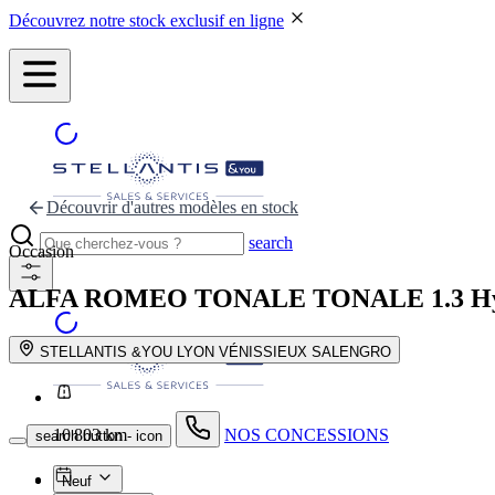
Découvrez notre stock exclusif en ligne
Découvrir d'autres modèles en stock
search
Occasion
ALFA ROMEO TONALE
TONALE 1.3 Hy
STELLANTIS &YOU LYON VÉNISSIEUX SALENGRO
10 803 km
NOS CONCESSIONS
search button - icon
Neuf