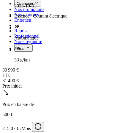
Occasion
2023-10-31
Nos promotions
Nos marques
Essence / Courant électrique
Entretien
Reprise
Professionnel
Automatique
Nous rejoindre
Plus
33 g/km
30 990 €
TTC
31 490 €
Prix initial
Prix en baisse de
500 €
215,07 € /Mois