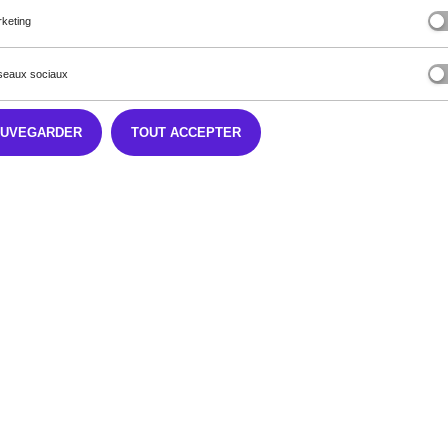
keting
 notre rapport de reconditionnement.
eaux sociaux
AUVEGARDER
TOUT ACCEPTER
sur l'icone pour avoir une vue détaillée.