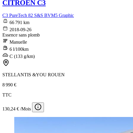
CITROEN C3
C3 PureTech 82 S&S BVM5 Graphic
66 791 km
2018-09-26
Essence sans plomb
Manuelle
6 l/100km
C (133 g/km)
STELLANTIS &YOU ROUEN
8 990 €
TTC
130,24 € /Mois