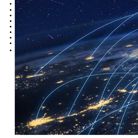
Occasion
Nos promotions
Nos marques
Entretien
Reprise
Professionnel
Nous rejoindre
Plus