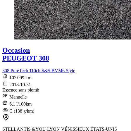
Occasion
PEUGEOT 308
308 PureTech 110ch S&S BVM6 Style
107 099 km
2018-10-31
Essence sans plomb
Manuelle
6,1 l/100km
C (138 g/km)
STELLANTIS &YOU LYON VÉNISSIEUX ÉTATS-UNIS