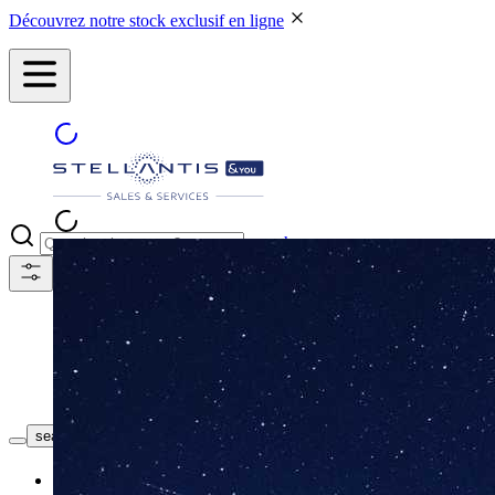
Découvrez notre stock exclusif en ligne
search
NOS CONCESSIONS
search button - icon
Neuf