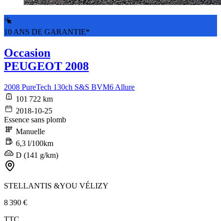
10 ANS DE GARANTIE*
Occasion
PEUGEOT 2008
2008 PureTech 130ch S&S BVM6 Allure
101 722 km
2018-10-25
Essence sans plomb
Manuelle
6,3 l/100km
D (141 g/km)
STELLANTIS &YOU VÉLIZY
8 390 €
TTC