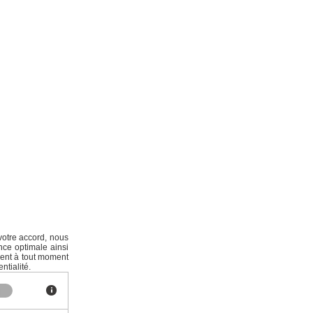
votre accord, nous
nce optimale ainsi
ment à tout moment
ntialité.