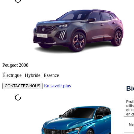
Peugeot 2008
Électrique | Hybride | Essence
En savoir plus
CONTACTEZ-NOUS
Bi
Prof
util
qu’u
en cl
Mes