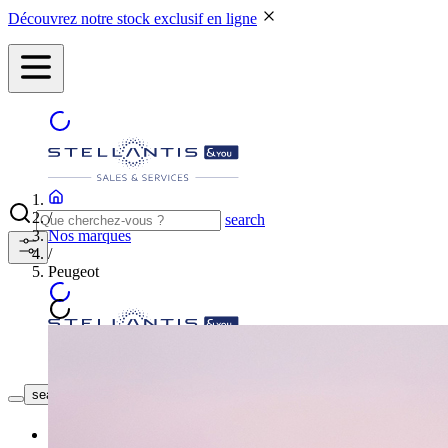
Découvrez notre stock exclusif en ligne
/
search
Nos marques
/
Peugeot
NOS CONCESSIONS
search button - icon
Neuf