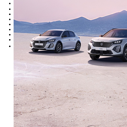
Occasion
Nos promotions
Nos marques
Entretien
Reprise
Professionnel
Nous rejoindre
Plus