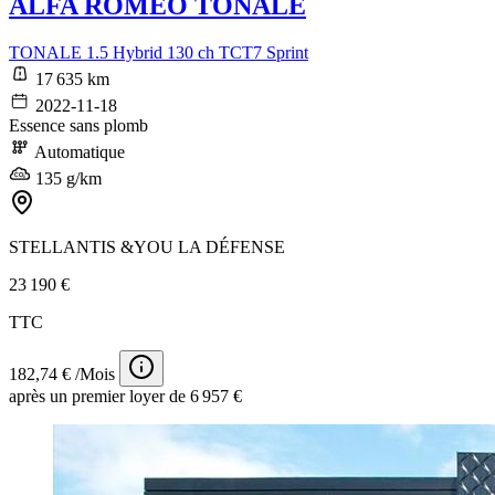
ALFA ROMEO TONALE
TONALE 1.5 Hybrid 130 ch TCT7 Sprint
17 635 km
2022-11-18
Essence sans plomb
Automatique
135 g/km
STELLANTIS &YOU LA DÉFENSE
23 190 €
TTC
182,74 € /Mois
après un premier loyer de 6 957 €