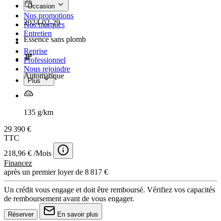
Occasion
Nos promotions
2024-02-29
Nos marques
Entretien
Essence sans plomb
Reprise
Professionnel
Nous rejoindre
Automatique
Plus
135 g/km
29 390 €
TTC
218,96 € /Mois
Financez
après un premier loyer de 8 817 €
Un crédit vous engage et doit être remboursé. Vérifiez vos capacités
de remboursement avant de vous engager.
Réserver
En savoir plus