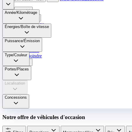
Neuf
Année/Kilométrage
Occasion
Nos promotions
Énergies/Boîte de vitesse​
Nos marques
Entretien
Puissance/Émission
Reprise
Professionnel
Type/Couleur
Nous rejoindre
Plus
Portes/Places
Localisation
Concessions
Notre offre de véhicules d'occasion