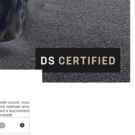
votre accord, nous
nce optimale ainsi
ment à tout moment
ntialité.