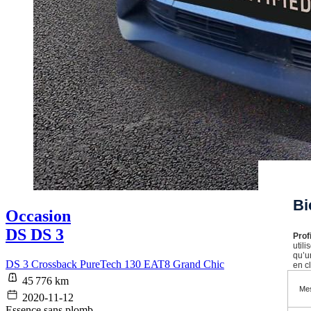
Bi
Occasion
DS DS 3
Prof
util
qu’u
DS 3 Crossback PureTech 130 EAT8 Grand Chic
en cl
45 776 km
Mes
2020-11-12
Essence sans plomb