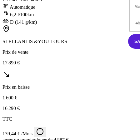
Automatique
Mar
6,2 l/100km
D (141 g/km)
Rés
STELLANTIS &YOU TOURS
S
Prix de vente
17 890 €
Prix en baisse
1 600 €
16 290 €
TTC
139,44 € /Mois
après un premier loyer de 4 887 €