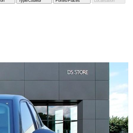
ion
Type/Couleur
Portes/Places
Localisation