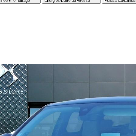
nnée/Kilométrage
Énergies/Boîte de vitesse​
Puissance/Émiss