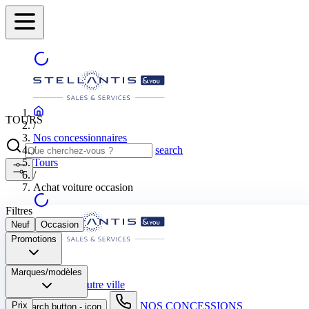
TOURS
/
Nos concessionnaires
/
search
Tours
/
Achat voiture occasion
Filtres
Neuf
Occasion
Promotions
TOURS
Marques/modèles
Sélectionnez une autre ville
Prix
NOS CONCESSIONS
search button - icon