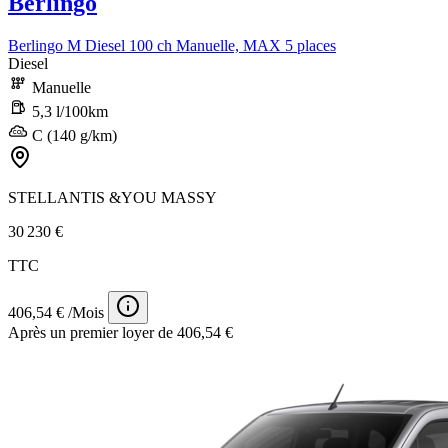
Berlingo
Berlingo M Diesel 100 ch Manuelle, MAX 5 places
Diesel
Manuelle
5,3 l/100km
C (140 g/km)
STELLANTIS &YOU MASSY
30 230 €
TTC
406,54 € /Mois
Après un premier loyer de 406,54 €