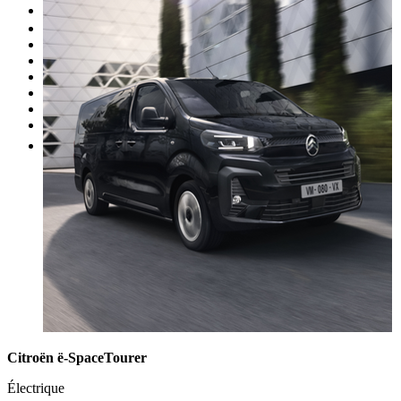
Occasion
Nos promotions
Nos marques
Entretien
Reprise
Professionnel
Nous rejoindre
Plus
Citroën ë-SpaceTourer
Électrique