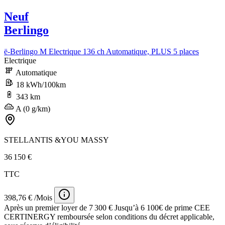
Neuf
Berlingo
ë-Berlingo M Electrique 136 ch Automatique, PLUS 5 places
Electrique
Automatique
18 kWh/100km
343 km
A (0 g/km)
STELLANTIS &YOU MASSY
36 150 €
TTC
398,76 € /Mois
Après un premier loyer de 7 300 €
Jusqu’à 6 100€ de prime CEE
CERTINERGY remboursée selon conditions du décret applicable,