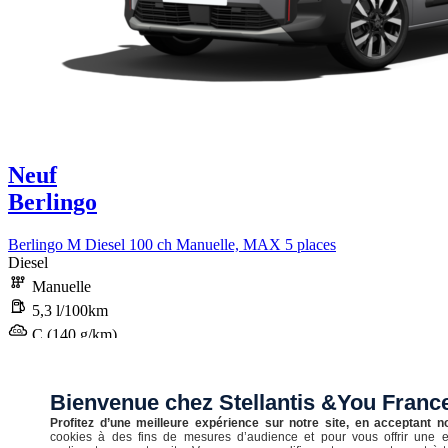
Neuf
Berlingo
Berlingo M Diesel 100 ch Manuelle, MAX 5 places
Diesel
Manuelle
5,3 l/100km
C (140 g/km)
STELLANTIS &YOU CESSON-SÉVIGNÉ RENNES SUD
Bienvenue chez Stellantis &You Fran
Profitez d’une meilleure expérience sur notre site, en acceptant n
30 230 €
cookies à des fins de mesures d’audience et pour vous offrir une 