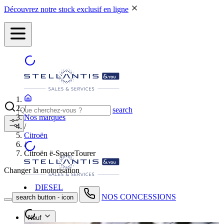
Découvrez notre stock exclusif en ligne
/
search
Nos marques
/
Citroën
/
Citroën ë-SpaceTourer
Changer la motorisation
DIESEL
NOS CONCESSIONS
search button - icon
Neuf