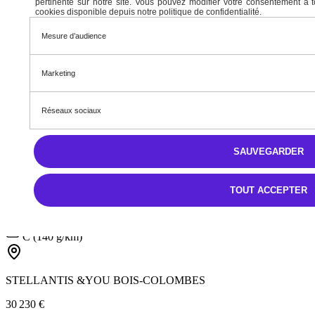
pertinente sur notre site. Vous pouvez modifier votre consentement à t
TTC
cookies disponible depuis notre politique de confidentialité.
Mesure d’audience
406,54 € /Mois
Après un premier loyer de 406,54 €
Marketing
Réseaux sociaux
Neuf
Berlingo
SAUVEGARDER
Berlingo M Diesel 100 ch Manuelle, MAX 5 places
Diesel
TOUT ACCEPTER
Manuelle
5,3 l/100km
C (140 g/km)
STELLANTIS &YOU BOIS-COLOMBES
30 230 €