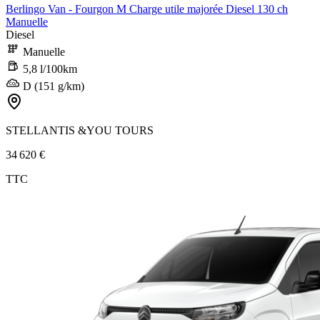
Berlingo Van - Fourgon M Charge utile majorée Diesel 130 ch
Manuelle
Diesel
Manuelle
5,8 l/100km
D (151 g/km)
STELLANTIS &YOU TOURS
34 620 €
TTC