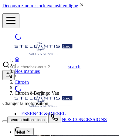
Découvrez notre stock exclusif en ligne
/
search
Nos marques
/
Citroën
/
Citroën ë-Berlingo Van
Changer la motorisation
ESSENCE & DIESEL
NOS CONCESSIONS
search button - icon
Neuf