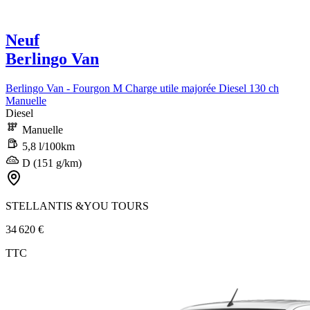
Neuf
Berlingo Van
Berlingo Van - Fourgon M Charge utile majorée Diesel 130 ch
Manuelle
Diesel
Manuelle
5,8 l/100km
D (151 g/km)
STELLANTIS &YOU TOURS
34 620 €
TTC