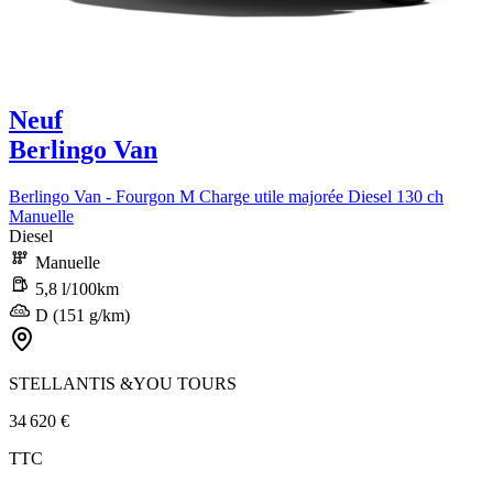
Neuf
Berlingo Van
Berlingo Van - Fourgon M Charge utile majorée Diesel 130 ch
Manuelle
Diesel
Manuelle
5,8 l/100km
D (151 g/km)
STELLANTIS &YOU TOURS
34 620 €
TTC