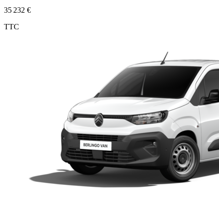
35 232 €
TTC