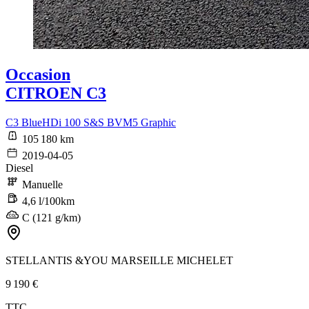
Occasion
CITROEN C3
C3 BlueHDi 100 S&S BVM5 Graphic
105 180 km
2019-04-05
Diesel
Manuelle
4,6 l/100km
C (121 g/km)
STELLANTIS &YOU MARSEILLE MICHELET
9 190 €
TTC