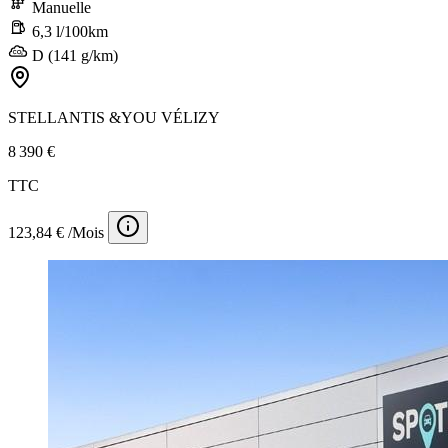
Manuelle
6,3 l/100km
D (141 g/km)
STELLANTIS &YOU VÉLIZY
8 390 €
TTC
123,84 € /Mois