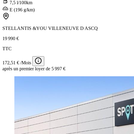
7,5 l/100km
E (196 g/km)
STELLANTIS &YOU VILLENEUVE D ASCQ
19 990 €
TTC
172,51 € /Mois
après un premier loyer de 5 997 €