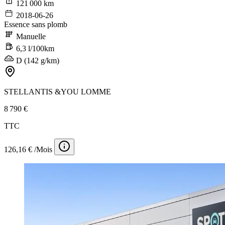
121 000 km
2018-06-26
Essence sans plomb
Manuelle
6,3 l/100km
D (142 g/km)
STELLANTIS &YOU LOMME
8 790 €
TTC
126,16 € /Mois