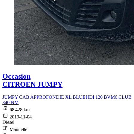
Occasion
CITROEN JUMPY
JUMPY CAB APPROFONDIE XL BLUEHDI 120 BVM6 CLUB
340 NM
68 428 km
2019-11-04
Diesel
Manuelle