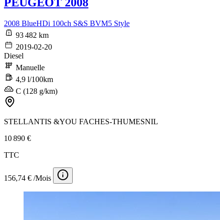
PEUGEOT 2008
2008 BlueHDi 100ch S&S BVM5 Style
93 482 km
2019-02-20
Diesel
Manuelle
4,9 l/100km
C (128 g/km)
STELLANTIS &YOU FACHES-THUMESNIL
10 890 €
TTC
156,74 € /Mois