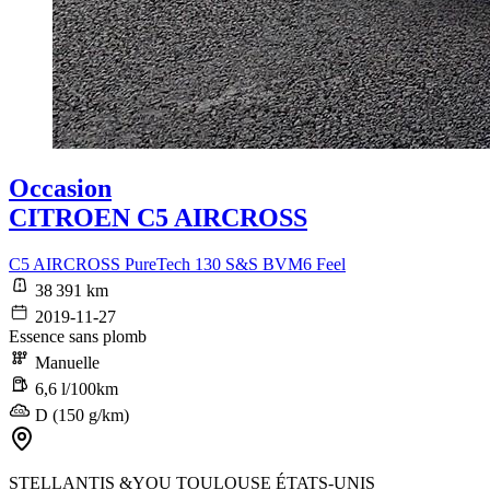
Occasion
CITROEN C5 AIRCROSS
C5 AIRCROSS PureTech 130 S&S BVM6 Feel
38 391 km
2019-11-27
Essence sans plomb
Manuelle
6,6 l/100km
D (150 g/km)
STELLANTIS &YOU TOULOUSE ÉTATS-UNIS