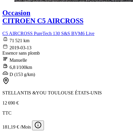
Occasion
CITROEN C5 AIRCROSS
C5 AIRCROSS PureTech 130 S&S BVM6 Live
71 521 km
2019-03-13
Essence sans plomb
Manuelle
6,8 l/100km
D (153 g/km)
STELLANTIS &YOU TOULOUSE ÉTATS-UNIS
12 690 €
TTC
181,19 € /Mois