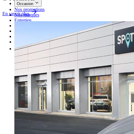
Occasion
Nos promotions
En savoir plus
Nos marques
Entretien
Reprise
Professionnel
Nous rejoindre
Plus