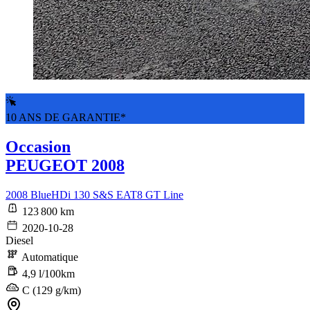
10 ANS DE GARANTIE*
Occasion
PEUGEOT 2008
2008 BlueHDi 130 S&S EAT8 GT Line
123 800 km
2020-10-28
Diesel
Automatique
4,9 l/100km
C (129 g/km)