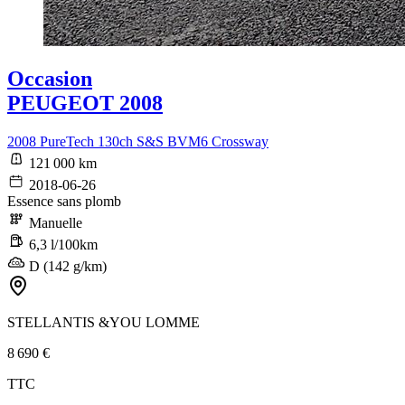
Occasion
PEUGEOT 2008
2008 PureTech 130ch S&S BVM6 Crossway
121 000 km
2018-06-26
Essence sans plomb
Manuelle
6,3 l/100km
D (142 g/km)
STELLANTIS &YOU LOMME
8 690 €
TTC