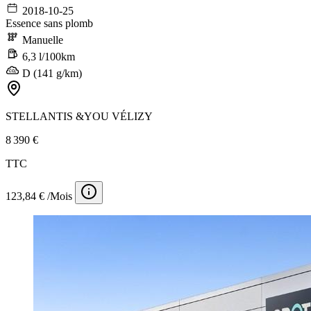
2018-10-25
Essence sans plomb
Manuelle
6,3 l/100km
D (141 g/km)
STELLANTIS &YOU VÉLIZY
8 390 €
TTC
123,84 € /Mois