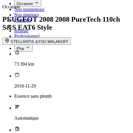
Occasion
Occasion
Nos promotions
Nos marques
PEUGEOT 2008
2008 PureTech 110ch
Entretien
S&S EAT6 Style
Reprise
Professionnel
Nous rejoindre
STELLANTIS &YOU MALAKOFF
Plus
73 394 km
2018-11-29
Essence sans plomb
Automatique