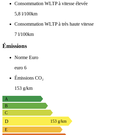
Consommation WLTP à vitesse élevée
5,8 l/100km
Consommation WLTP à très haute vitesse
7 l/100km
Émissions
Norme Euro
euro 6
Émissions CO₂
153 g/km
A
B
C
D
153 g/km
E