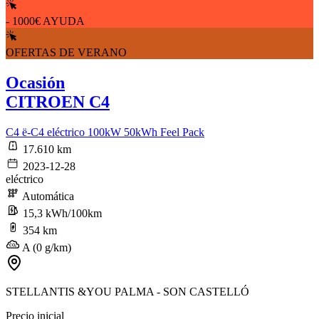
- 1000€ AYUDA
OFERTAS DE VERANO
Ocasión
CITROEN C4
C4 ë-C4 eléctrico 100kW 50kWh Feel Pack
17.610 km
2023-12-28
eléctrico
Automática
15,3 kWh/100km
354 km
A (0 g/km)
STELLANTIS &YOU PALMA - SON CASTELLÓ
Precio inicial