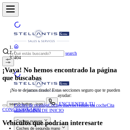
/
search
404
¡Vaya! No hemos encontrado la página
que buscabas
¡No te dejamos tirado! Estas secciones seguro que te pueden
ayudar:
ENCUENTRA TU
search button - icon
Coches de ocasión
Coches nuevos
Vender mi coche
Cita
CONCESIONARIO
taller
PÁGINA DE INICIO
Vehículos que podrían interesarte
Coches nuevos
Coches de segunda mano