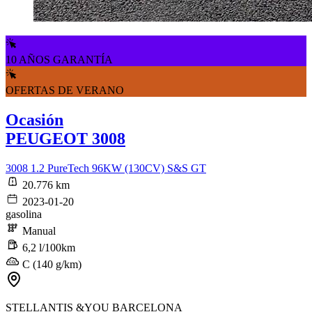
10 AÑOS GARANTÍA
OFERTAS DE VERANO
Ocasión
PEUGEOT 3008
3008 1.2 PureTech 96KW (130CV) S&S GT
20.776 km
2023-01-20
gasolina
Manual
6,2 l/100km
C (140 g/km)
STELLANTIS &YOU BARCELONA