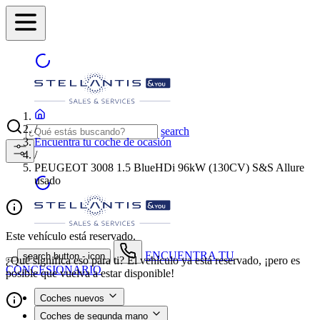
/
search
Encuentra tu coche de ocasión
/
PEUGEOT 3008 1.5 BlueHDi 96kW (130CV) S&S Allure
usado
Este vehículo está reservado.
ENCUENTRA TU
search button - icon
¿Qué significa eso para ti? El vehículo ya está reservado, ¡pero es
CONCESIONARIO
posible que vuelva a estar disponible!
Coches nuevos
Coches de segunda mano