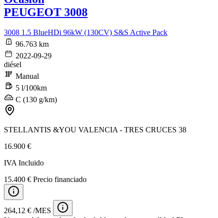
PEUGEOT 3008
3008 1.5 BlueHDi 96kW (130CV) S&S Active Pack
96.763 km
2022-09-29
diésel
Manual
5 l/100km
C (130 g/km)
STELLANTIS &YOU VALENCIA - TRES CRUCES 38
16.900 €
IVA Incluido
15.400 € Precio financiado
264,12 € /MES