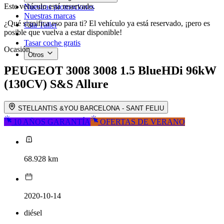
Este vehículo está reservado.
Nuestras promociones
Nuestras marcas
¿Qué significa eso para ti? El vehículo ya está reservado, ¡pero es
Cita Taller
posible que vuelva a estar disponible!
Tasar coche gratis
Ocasión
Otros
PEUGEOT 3008
3008 1.5 BlueHDi 96kW
(130CV) S&S Allure
STELLANTIS &YOU BARCELONA - SANT FELIU
10 AÑOS GARANTÍA
OFERTAS DE VERANO
68.928 km
2020-10-14
diésel