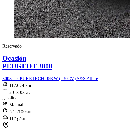
Reservado
Ocasión
PEUGEOT 3008
3008 1.2 PURETECH 96KW (130CV) S&S Allure
117.674 km
2018-03-27
gasolina
Manual
5,1 l/100km
117 g/km