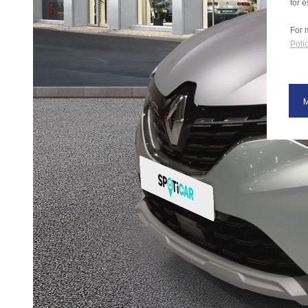
for e
For 
Polic