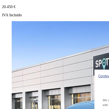
20.450 €
IVA Incluido
Contin
We u
with