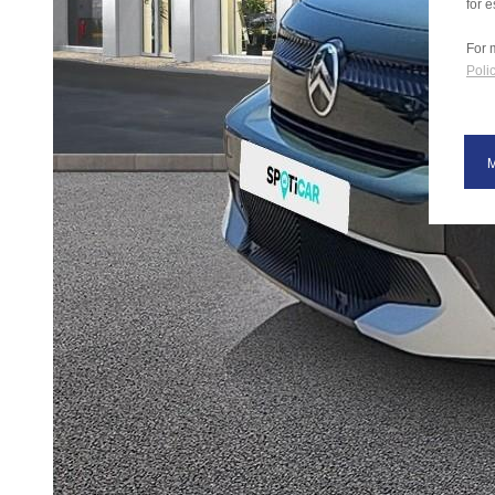
for e
For 
Polic