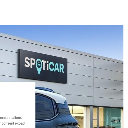
communications
ur consent except