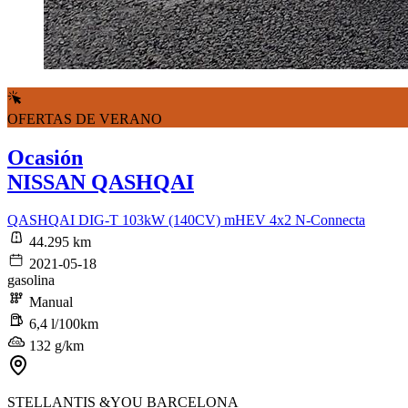
OFERTAS DE VERANO
Ocasión
NISSAN QASHQAI
QASHQAI DIG-T 103kW (140CV) mHEV 4x2 N-Connecta
44.295 km
2021-05-18
gasolina
Manual
6,4 l/100km
132 g/km
STELLANTIS &YOU BARCELONA