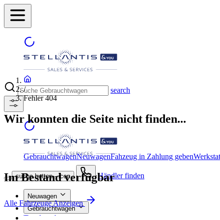
/
search
Fehler 404
Wir konnten die Seite nicht finden...
Gebrauchtwagen
Neuwagen
Fahzeug in Zahlung geben
Werkstat
Im Bestand verfügbar
Händler finden
suche button - icon
Neuwagen
Alle Fahrzeuge Anzeigen
Gebrauchtwagen
Top Angebote