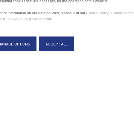
ssential cookies that are necessary for the operation of this website.
more information on our data policies, please visit our
Cookie Policy / Cookie sectio
y if Cookie Policy if not separate
.
MANAGE OPTIONS
ACCEPT ALL