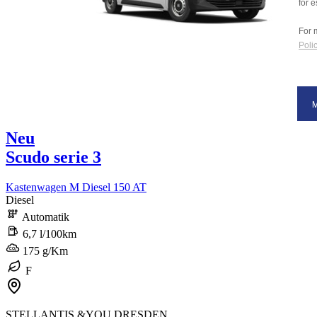
for e
For 
Polic
Neu
Scudo serie 3
Kastenwagen M Diesel 150 AT
Diesel
Automatik
6,7 l/100km
175 g/Km
F
STELLANTIS &YOU DRESDEN