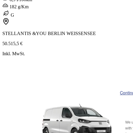
182 g/Km
G
STELLANTIS &YOU BERLIN WEISSENSEE
50.515,5 €
Inkl. MwSt.
Contin
We u
with