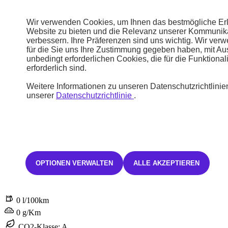
CO2-Klasse: A
Wir verwenden Cookies, um Ihnen das bestmögliche Erl
Website zu bieten und die Relevanz unserer Kommunika
STELLANTIS &YOU HAMBURG LOKSTEDT
verbessern. Ihre Präferenzen sind uns wichtig. Wir ver
für die Sie uns Ihre Zustimmung gegeben haben, mit A
60.850 €
unbedingt erforderlichen Cookies, die für die Funktional
inkl. MwSt.
erforderlich sind.
Weitere Informationen zu unseren Datenschutzrichtlinien
231,01 € /mtl. inkl. 19% MwSt.*
unserer
Datenschutzrichtlinie
.
Neuwagen
N°7
OPTIONEN VERWALTEN
ALLE AKZEPTIEREN
N°7 ÉTOILE HYBRID 145 PS
Hybrid
Automatik
0 l/100km
0 g/Km
CO2-Klasse: A