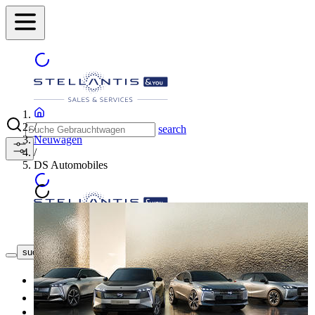
/
search
Neuwagen
/
DS Automobiles
Händler finden
suche button - icon
Neuwagen
Gebrauchtwagen
Top Angebote