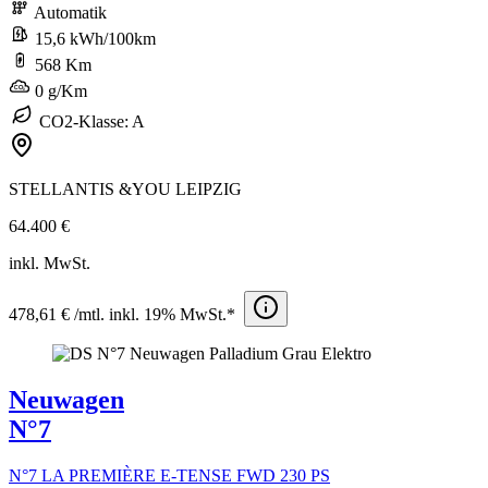
Automatik
15,6 kWh/100km
568 Km
0 g/Km
CO2-Klasse: A
STELLANTIS &YOU LEIPZIG
64.400 €
inkl. MwSt.
478,61 € /mtl. inkl. 19% MwSt.*
Neuwagen
N°7
N°7 LA PREMIÈRE E-TENSE FWD 230 PS