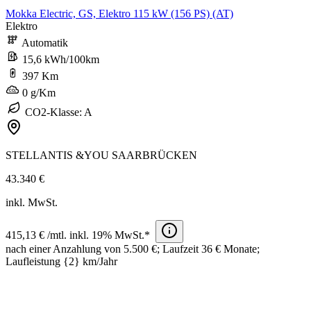
Mokka Electric, GS, Elektro 115 kW (156 PS) (AT)
Elektro
Automatik
15,6 kWh/100km
397 Km
0 g/Km
CO2-Klasse: A
STELLANTIS &YOU SAARBRÜCKEN
43.340 €
inkl. MwSt.
415,13 € /mtl. inkl. 19% MwSt.*
nach einer Anzahlung von 5.500 €; Laufzeit 36 € Monate;
Laufleistung {2} km/Jahr​