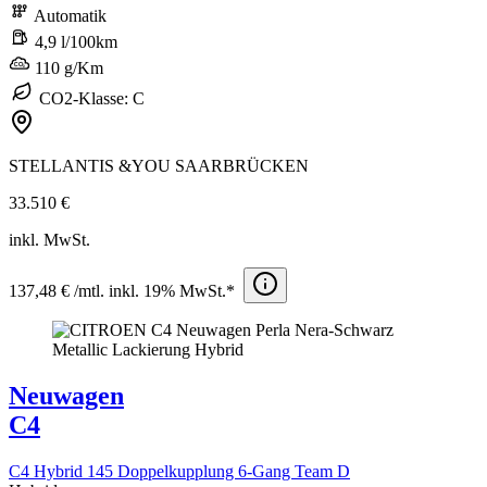
Automatik
4,9 l/100km
110 g/Km
CO2-Klasse: C
STELLANTIS &YOU SAARBRÜCKEN
33.510 €
inkl. MwSt.
137,48 € /mtl. inkl. 19% MwSt.*
Neuwagen
C4
C4 Hybrid 145 Doppelkupplung 6-Gang Team D