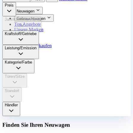
Preis
Neuwagen
Gebrauchtwagen
Jahr/Kilometerstand
Top Angebote
Unsere Marken
Kraftstoff/Getriebe
Werkstatt
Fahrzeug verkaufen
Leistung/Emission
Mehr
Kategorie/Farbe
Türen/Sitze
Standort
Händler
Finden Sie Ihren Neuwagen