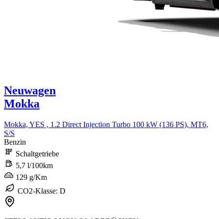
Neuwagen
Mokka
Mokka, YES , 1.2 Direct Injection Turbo 100 kW (136 PS), MT6,
S/S
Benzin
Schaltgetriebe
5,7 l/100km
129 g/Km
CO2-Klasse: D