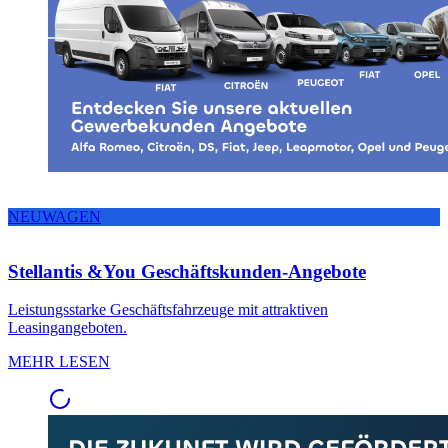
NEUWAGEN
Stellantis &You Geschäftskunden-Angebote
Leistungsstarke Geschäftsfahrzeuge mit attraktiven
Leasingangeboten.
MEHR LESEN