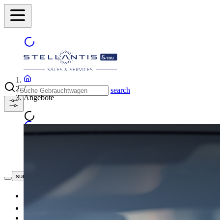
/
search
Angebote
Händler finden
suche button - icon
Neuwagen
Gebrauchtwagen
Top Angebote