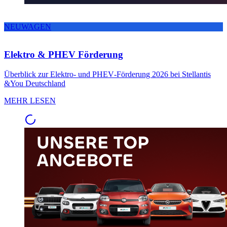
NEUWAGEN
Elektro & PHEV Förderung
Überblick zur Elektro- und PHEV‑Förderung 2026 bei Stellantis
&You Deutschland
MEHR LESEN