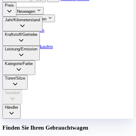
Preis
Neuwagen
Gebrauchtwagen
Jahr/Kilometerstand
Top Angebote
Unsere Marken
Kraftstoff/Getriebe
Werkstatt
Fahrzeug verkaufen
Leistung/Emission
Mehr
Kategorie/Farbe
Türen/Sitze
Standort
Händler
Finden Sie Ihren Gebrauchtwagen