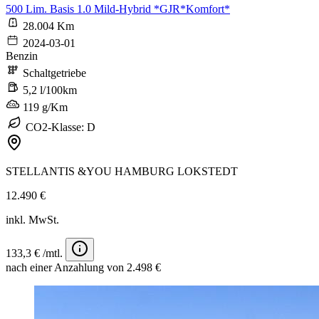
500 Lim. Basis 1.0 Mild-Hybrid *GJR*Komfort*
28.004 Km
2024-03-01
Benzin
Schaltgetriebe
5,2 l/100km
119 g/Km
CO2-Klasse: D
STELLANTIS &YOU HAMBURG LOKSTEDT
12.490 €
inkl. MwSt.
133,3 € /mtl.
nach einer Anzahlung von 2.498 €