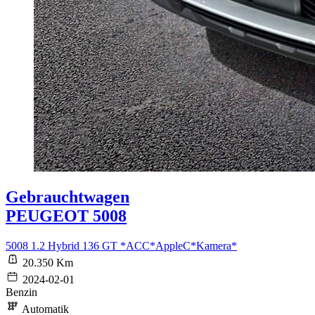
Gebrauchtwagen
PEUGEOT 5008
5008 1.2 Hybrid 136 GT *ACC*AppleC*Kamera*
20.350 Km
2024-02-01
Benzin
Automatik