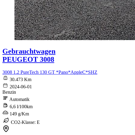
Gebrauchtwagen
PEUGEOT 3008
3008 1.2 PureTech 130 GT *Pano*AppleC*SHZ
30.473 Km
2024-06-01
Benzin
Automatik
6,6 l/100km
149 g/Km
CO2-Klasse: E