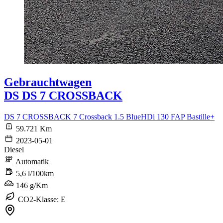
Gebrauchtwagen
DS DS 7 CROSSBACK
DS 7 CROSSBACK 7 Crossback 1.5 BlueHDi 130 FAP Bastille+
59.721 Km
2023-05-01
Diesel
Automatik
5,6 l/100km
146 g/Km
CO2-Klasse: E