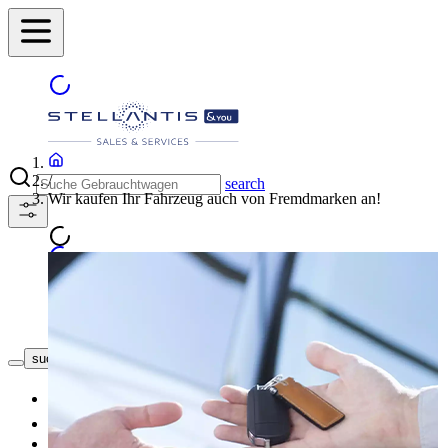
/
search
Wir kaufen Ihr Fahrzeug auch von Fremdmarken an!
Händler finden
suche button - icon
Neuwagen
Gebrauchtwagen
Top Angebote