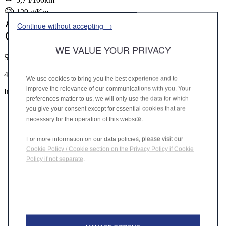
129 g/Km
Continue without accepting →
D
WE VALUE YOUR PRIVACY
STELLANTIS &YOU MAINTAL
46.340,01 €
We use cookies to bring you the best experience and to
improve the relevance of our communications with you. Your
Inkl. MwSt.
preferences matter to us, we will only use the data for which
you give your consent except for essential cookies that are
necessary for the operation of this website.
For more information on our data policies, please visit our
Cookie Policy / Cookie section on the Privacy Policy if Cookie
Policy if not separate
.