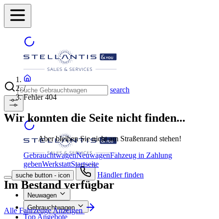
/
search
Fehler 404
Wir konnten die Seite nicht finden...
Aber bleiben Sie nicht am Straßenrand stehen!
Gebrauchtwagen
Neuwagen
Fahzeug in Zahlung
geben
Werkstatt
Startseite
Händler finden
suche button - icon
Im Bestand verfügbar
Neuwagen
Gebrauchtwagen
Alle Fahrzeuge Anzeigen
Top Angebote