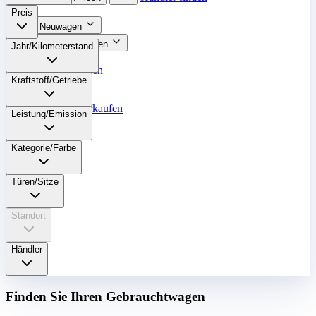
Preis
Neuwagen
Gebrauchtwagen
Jahr/Kilometerstand
Top Angebote
Unsere Marken
Kraftstoff/Getriebe
Werkstatt
Fahrzeug verkaufen
Leistung/Emission
Mehr
Kategorie/Farbe
Türen/Sitze
Standort
Händler
Finden Sie Ihren Gebrauchtwagen