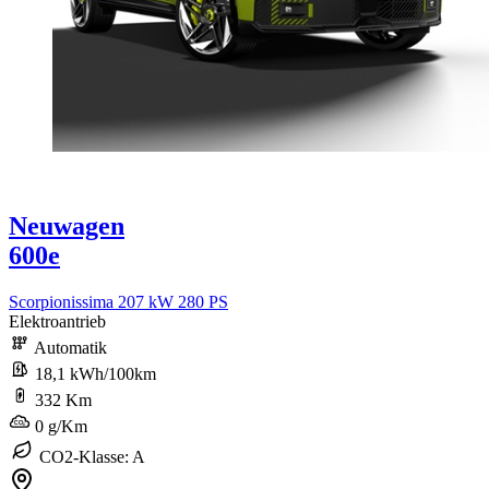
Neuwagen
600e
Scorpionissima 207 kW 280 PS
Elektroantrieb
Automatik
18,1 kWh/100km
332 Km
0 g/Km
CO2-Klasse: A