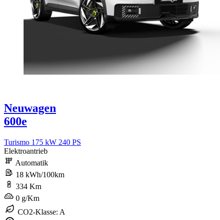
Neuwagen
600e
Turismo 175 kW 240 PS
Elektroantrieb
Automatik
18 kWh/100km
334 Km
0 g/Km
CO2-Klasse: A