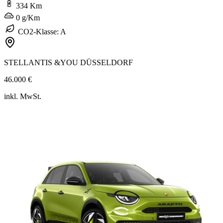
334 Km
0 g/Km
CO2-Klasse: A
STELLANTIS &YOU DÜSSELDORF
46.000 €
inkl. MwSt.