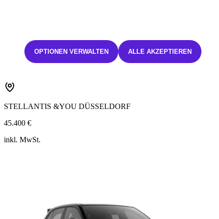
Turismo 175 kW 240 PS
Elektroantrieb
Automatik
18 kWh/100km
334 Km
OPTIONEN VERWALTEN
ALLE AKZEPTIEREN
0 g/Km
CO2-Klasse: A
STELLANTIS &YOU DÜSSELDORF
45.400 €
inkl. MwSt.