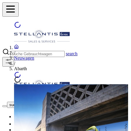
/
search
Neuwagen
/
Abarth
Händler finden
suche button - icon
Neuwagen
Gebrauchtwagen
Top Angebote