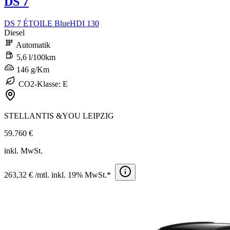
DS 7
DS 7 ÉTOILE BlueHDI 130
Diesel
Automatik
5,6 l/100km
146 g/Km
CO2-Klasse: E
STELLANTIS &YOU LEIPZIG
59.760 €
inkl. MwSt.
263,32 € /mtl. inkl. 19% MwSt.*