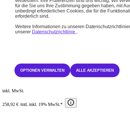
verbessern. Ihre Präferenzen sind uns wichtig. Wir ver
DS 7
für die Sie uns Ihre Zustimmung gegeben haben, mit A
unbedingt erforderlichen Cookies, die für die Funktional
erforderlich sind.
DS 7 ÉTOILE BlueHDI 130
Diesel
Weitere Informationen zu unseren Datenschutzrichtlinien
Automatik
unserer
Datenschutzrichtlinie
.
5,6 l/100km
146 g/Km
CO2-Klasse: E
OPTIONEN VERWALTEN
ALLE AKZEPTIEREN
STELLANTIS &YOU LEIPZIG
58.760 €
inkl. MwSt.
258,92 € /mtl. inkl. 19% MwSt.*