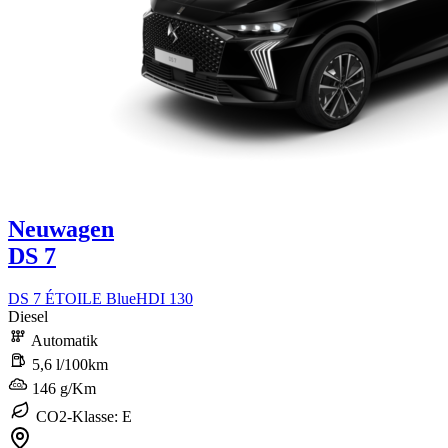
Neuwagen
DS 7
DS 7 ÉTOILE BlueHDI 130
Diesel
Automatik
5,6 l/100km
146 g/Km
CO2-Klasse: E