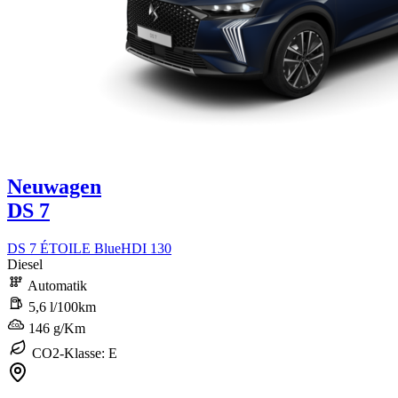
Neuwagen
DS 7
DS 7 ÉTOILE BlueHDI 130
Diesel
Automatik
5,6 l/100km
146 g/Km
CO2-Klasse: E