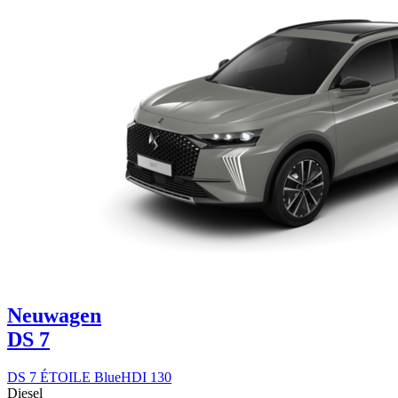
Neuwagen
DS 7
DS 7 ÉTOILE BlueHDI 130
Diesel