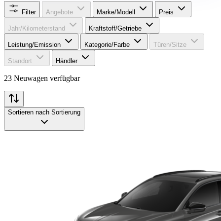
Filter
Angebote
Marke/Modell
Preis
Jahr/Kilometerstand
Kraftstoff/Getriebe
Leistung/Emission
Kategorie/Farbe
Türen/Sitze
Standort
Händler
23 Neuwagen verfügbar
Sortieren nach
Sortierung