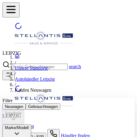
LEIPZIG
/
search
Unsere Standorte
/
Autohändler Leipzig
/
Kaufen Neuwagen
Filter
Neuwagen
Gebrauchtwagen
Angebote
LEIPZIG
Stadt auswählen
Marke/Modell
Händler finden
suche button - icon