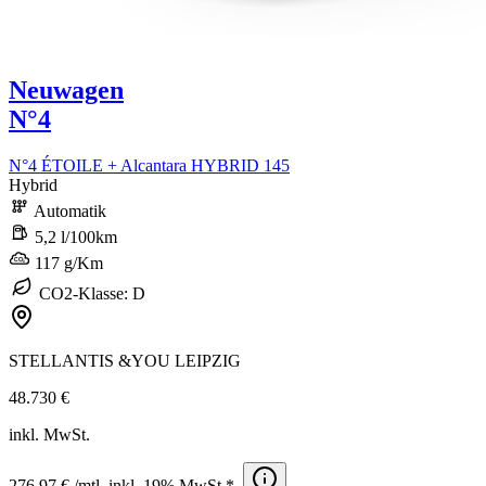
Neuwagen
N°4
N°4 ÉTOILE + Alcantara HYBRID 145
Hybrid
Automatik
5,2 l/100km
117 g/Km
CO2-Klasse: D
STELLANTIS &YOU LEIPZIG
48.730 €
inkl. MwSt.
276,97 € /mtl. inkl. 19% MwSt.*