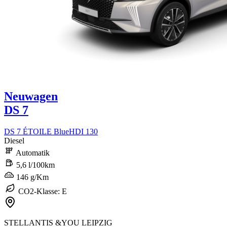
Neuwagen
DS 7
DS 7 ÉTOILE BlueHDI 130
Diesel
Automatik
5,6 l/100km
146 g/Km
CO2-Klasse: E
STELLANTIS &YOU LEIPZIG