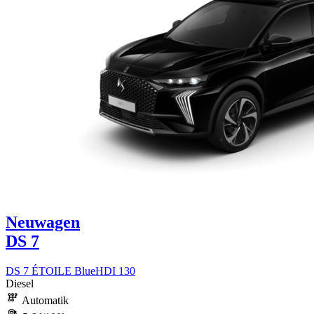
Neuwagen
DS 7
DS 7 ÉTOILE BlueHDI 130
Diesel
Automatik