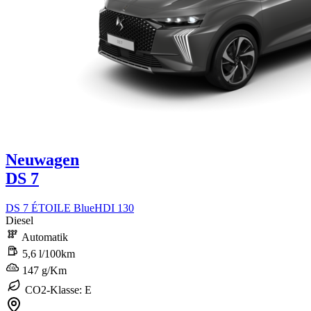
Neuwagen
DS 7
DS 7 ÉTOILE BlueHDI 130
Diesel
Automatik
5,6 l/100km
147 g/Km
CO2-Klasse: E