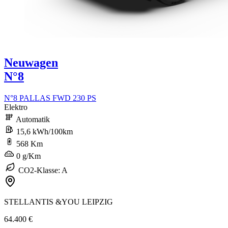
Neuwagen
N°8
N°8 PALLAS FWD 230 PS
Elektro
Automatik
15,6 kWh/100km
568 Km
0 g/Km
CO2-Klasse: A
STELLANTIS &YOU LEIPZIG
64.400 €