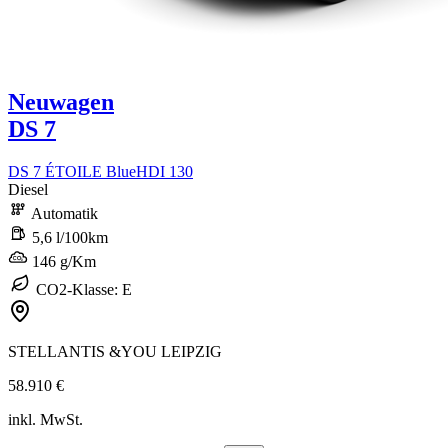
Neuwagen
DS 7
DS 7 ÉTOILE BlueHDI 130
Diesel
Automatik
5,6 l/100km
146 g/Km
CO2-Klasse: E
STELLANTIS &YOU LEIPZIG
58.910 €
inkl. MwSt.