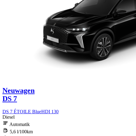
Neuwagen
DS 7
DS 7 ÉTOILE BlueHDI 130
Diesel
Automatik
5,6 l/100km