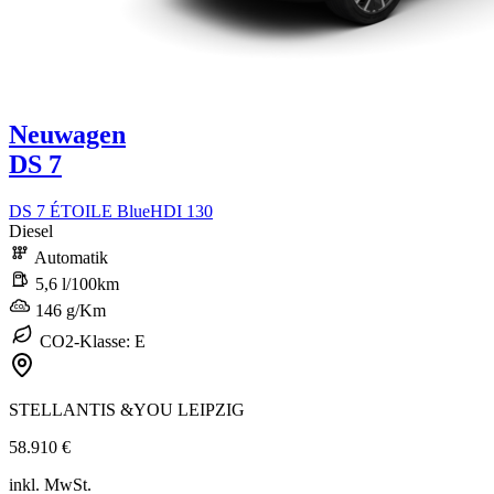
Neuwagen
DS 7
DS 7 ÉTOILE BlueHDI 130
Diesel
Automatik
5,6 l/100km
146 g/Km
CO2-Klasse: E
STELLANTIS &YOU LEIPZIG
58.910 €
inkl. MwSt.