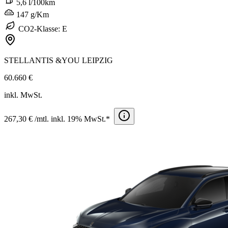
5,6 l/100km
147 g/Km
CO2-Klasse: E
STELLANTIS &YOU LEIPZIG
60.660 €
inkl. MwSt.
267,30 € /mtl. inkl. 19% MwSt.*