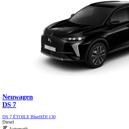
Neuwagen
DS 7
DS 7 ÉTOILE BlueHDI 130
Diesel
Automatik