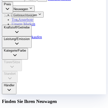
Preis
Neuwagen
Gebrauchtwagen
Jahr/Kilometerstand
Top Angebote
Unsere Marken
Kraftstoff/Getriebe
Werkstatt
Fahrzeug verkaufen
Leistung/Emission
Mehr
Kategorie/Farbe
Türen/Sitze
Standort
Händler
Finden Sie Ihren Neuwagen