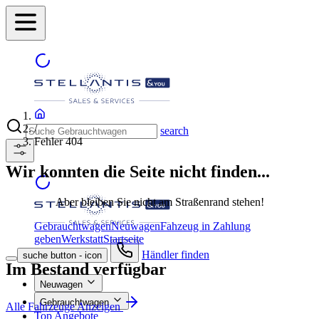
/
search
Fehler 404
Wir konnten die Seite nicht finden...
Aber bleiben Sie nicht am Straßenrand stehen!
Gebrauchtwagen
Neuwagen
Fahzeug in Zahlung
geben
Werkstatt
Startseite
Händler finden
suche button - icon
Im Bestand verfügbar
Neuwagen
Gebrauchtwagen
Alle Fahrzeuge Anzeigen
Top Angebote