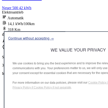
Neuer 500 42 kWh
Elektroantrieb
Automatik
14,1 kWh/100km
318 Km
0 g/Km
Continue without accepting →
A
WE VALUE YOUR PRIVACY
STELLANTIS &YOU DÜSSELDORF
We use cookies to bring you the best experience and to improve the rele
37.990 €
communications with you. Your preferences matter to us, we will only use 
your consent except for essential cookies that are necessary for the operat
Inkl. MwSt.
For more information on our data policies, please visit our
Cookie Policy /
Privacy Policy if Cookie Policy if not separate
.