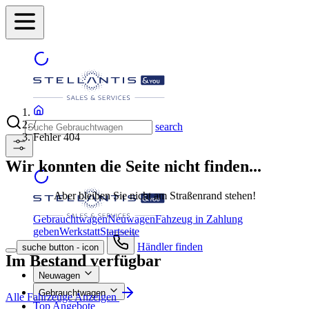
/
search
Fehler 404
Wir konnten die Seite nicht finden...
Aber bleiben Sie nicht am Straßenrand stehen!
Gebrauchtwagen
Neuwagen
Fahzeug in Zahlung
geben
Werkstatt
Startseite
Händler finden
suche button - icon
Im Bestand verfügbar
Neuwagen
Gebrauchtwagen
Alle Fahrzeuge Anzeigen
Top Angebote