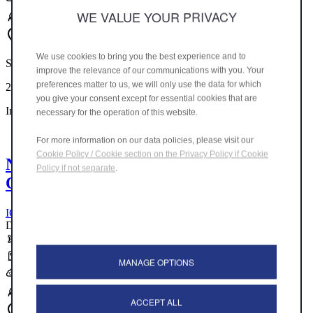
147 g/Km
WE VALUE YOUR PRIVACY
E
We use cookies to bring you the best experience and to
STELLANTIS &YOU DÜSSELDORF
improve the relevance of our communications with you. Your
preferences matter to us, we will only use the data for which
29.690 €
you give your consent except for essential cookies that are
Inkl. MwSt.
necessary for the operation of this website.
For more information on our data policies, please visit our
Cookie Policy / Cookie section on the Privacy Policy if Cookie
Neu
Policy if not separate
.
Qubo L 7-Sitzer
ICON 1.5 Diesel 74 kW (100 PS) MT
Diesel
Schaltgetriebe
5,6 l/100km
MANAGE OPTIONS
147 g/Km
E
ACCEPT ALL