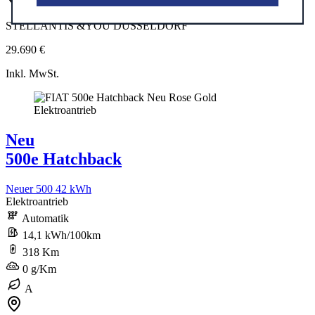
STELLANTIS &YOU DÜSSELDORF
29.690 €
Inkl. MwSt.
Neu
500e Hatchback
Neuer 500 42 kWh
Elektroantrieb
Automatik
14,1 kWh/100km
318 Km
0 g/Km
A