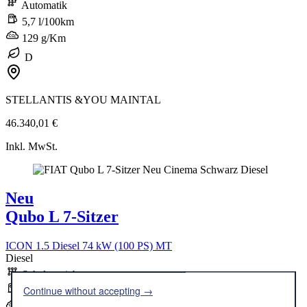
Automatik
5,7 l/100km
129 g/Km
D
STELLANTIS &YOU MAINTAL
46.340,01 €
Inkl. MwSt.
Neu
Qubo L 7-Sitzer
ICON 1.5 Diesel 74 kW (100 PS) MT
Diesel
Schaltgetriebe
Continue without accepting →
5,6 l/100km