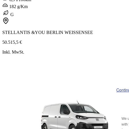
182 g/Km
G
STELLANTIS &YOU BERLIN WEISSENSEE
50.515,5 €
Inkl. MwSt.
Contin
We u
with