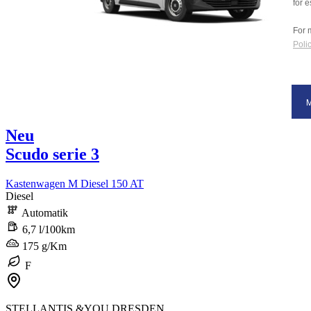
for e
For 
Polic
Neu
Scudo serie 3
Kastenwagen M Diesel 150 AT
Diesel
Automatik
6,7 l/100km
175 g/Km
F
STELLANTIS &YOU DRESDEN