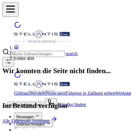
/
search
Fehler 404
Wir konnten die Seite nicht finden...
Gebrauchtwagen
Neuwagen
Fahzeug in Zahlung geben
Werkstat
Im Bestand verfügbar
Händler finden
suche button - icon
Neuwagen
Alle Fahrzeuge Anzeigen
Gebrauchtwagen
Top Angebote