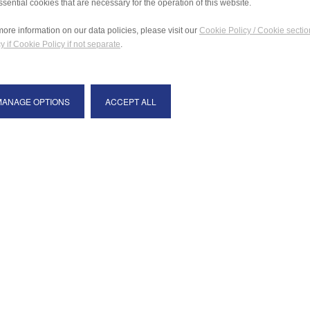
ssential cookies that are necessary for the operation of this website.
more information on our data policies, please visit our
Cookie Policy / Cookie sectio
y if Cookie Policy if not separate
.
MANAGE OPTIONS
ACCEPT ALL