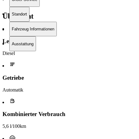
Standort
Übersicht
Fahrzeug Informationen
Leistung
Ausstattung
Diesel
Getriebe
Automatik
Kombinierter Verbrauch
5,6 l/100km