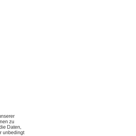
unserer
hnen zu
die Daten,
r unbedingt