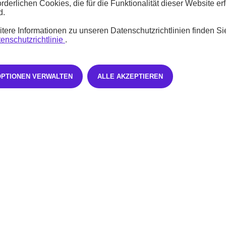
orderlichen Cookies, die für die Funktionalität dieser Website erf
d.
mmen Sie die monatlichen Raten nach Ihren Vorstellungen. Sie wünsche
tere Informationen zu unseren Datenschutzrichtlinien finden Si
enschutzrichtlinie
.
s
OPTIONEN VERWALTEN
ALLE AKZEPTIEREN