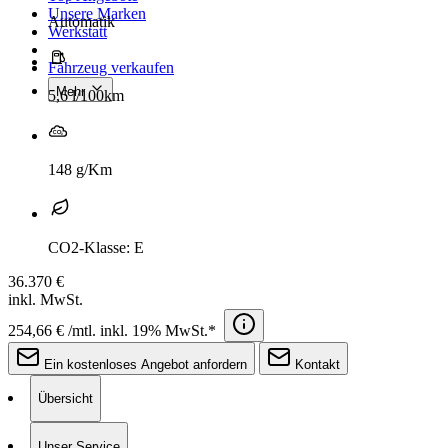
Unsere Marken
Automatik
Werkstatt
Fahrzeug verkaufen
Mehr
5,6 l/100km
148 g/Km
CO2-Klasse: E
36.370 €
inkl. MwSt.
254,66 € /mtl. inkl. 19% MwSt.*
Ein kostenloses Angebot anfordern
Kontakt
Übersicht
Unser Service