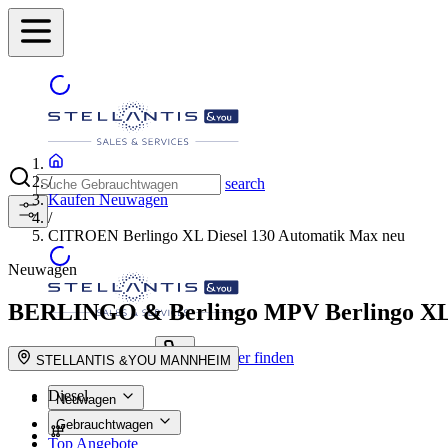
/
search
Kaufen Neuwagen
/
CITROEN Berlingo XL Diesel 130 Automatik Max neu
Neuwagen
BERLINGO & Berlingo MPV
Berlingo X
Händler finden
suche button - icon
STELLANTIS &YOU MANNHEIM
Diesel
Neuwagen
Gebrauchtwagen
Top Angebote