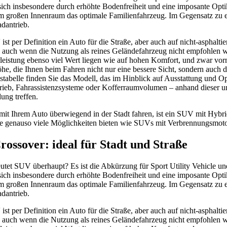
sich insbesondere durch erhöhte Bodenfreiheit und eine imposante Opt
em großen Innenraum das optimale Familienfahrzeug. Im Gegensatz zu
adantrieb.
st per Definition ein Auto für die Straße, aber auch auf nicht-asphal
 auch wenn die Nutzung als reines Geländefahrzeug nicht empfohlen w
leistung ebenso viel Wert liegen wie auf hohen Komfort, und zwar vorn
öhe, die Ihnen beim Fahren nicht nur eine bessere Sicht, sondern auch d
stabelle finden Sie das Modell, das im Hinblick auf Ausstattung und O
rieb, Fahrassistenzsysteme oder Kofferraumvolumen – anhand dieser un
ung treffen.
 mit Ihrem Auto überwiegend in der Stadt fahren, ist ein SUV mit Hybrid
e genauso viele Möglichkeiten bieten wie SUVs mit Verbrennungsmoto
rossover: ideal für Stadt und Straße
tet SUV überhaupt? Es ist die Abkürzung für Sport Utility Vehicle u
sich insbesondere durch erhöhte Bodenfreiheit und eine imposante Opt
em großen Innenraum das optimale Familienfahrzeug. Im Gegensatz zu
adantrieb.
st per Definition ein Auto für die Straße, aber auch auf nicht-asphal
 auch wenn die Nutzung als reines Geländefahrzeug nicht empfohlen w