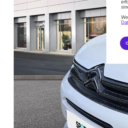
erf
sin
Wei
Dat