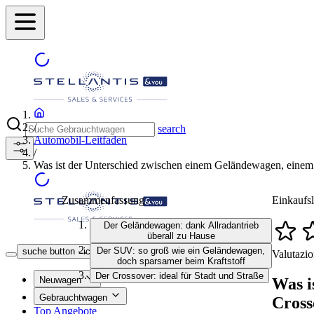
/
search
Automobil-Leitfaden
/
Was ist der Unterschied zwischen einem Geländewagen, eine
Zusammenfassung
Einkaufsl
Der Geländewagen: dank Allradantrieb
überall zu Hause
Händler finden
Der SUV: so groß wie ein Geländewagen,
suche button - icon
Valutazio
doch sparsamer beim Kraftstoff
Der Crossover: ideal für Stadt und Straße
Was i
Neuwagen
Gebrauchtwagen
Cross
Top Angebote