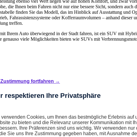
leistung ebenso viel Wert liegen wie auf hohen Komfort, und zwar vorn
öhe, die Ihnen beim Fahren nicht nur eine bessere Sicht, sondern auch d
stabelle finden Sie das Modell, das im Hinblick auf Ausstattung und O
rieb, Fahrassistenzsysteme oder Kofferraumvolumen – anhand dieser un
ung treffen.
 mit Ihrem Auto überwiegend in der Stadt fahren, ist ein SUV mit Hybrid
e genauso viele Möglichkeiten bieten wie SUVs mit Verbrennungsmoto
Zustimmung fortfahren →
r respektieren Ihre Privatsphäre
 verwenden Cookies, um Ihnen das bestmögliche Erlebnis auf 
site zu bieten und die Relevanz unserer Kommunikation mit I
bessern. Ihre Präferenzen sind uns wichtig. Wir verwenden nur 
 die Sie uns Ihre Zustimmung gegeben haben, mit Ausnahme de