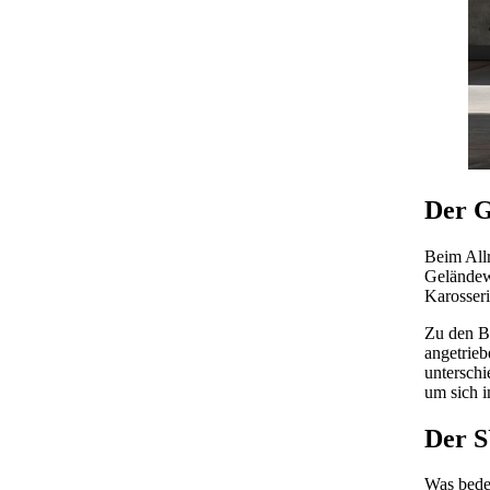
Der G
Beim Allr
Geländew
Karosseri
Zu den B
angetrieb
unterschi
um sich i
Der S
Was bedeu