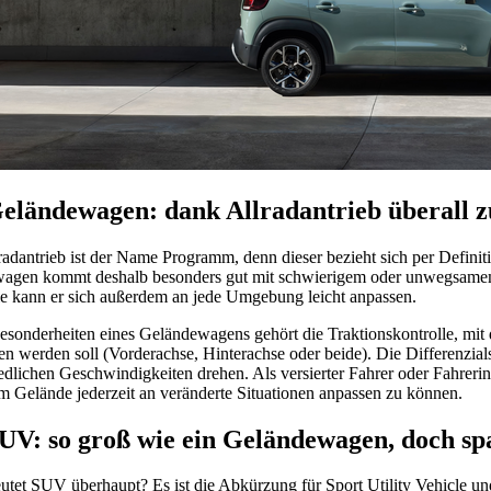
eländewagen: dank Allradantrieb überall 
adantrieb ist der Name Programm, denn dieser bezieht sich per Definiti
agen kommt deshalb besonders gut mit schwierigem oder unwegsamem 
e kann er sich außerdem an jede Umgebung leicht anpassen.
esonderheiten eines Geländewagens gehört die Traktionskontrolle, mit
en werden soll (Vorderachse, Hinterachse oder beide). Die Differenzial
edlichen Geschwindigkeiten drehen. Als versierter Fahrer oder Fahreri
m Gelände jederzeit an veränderte Situationen anpassen zu können.
UV: so groß wie ein Geländewagen, doch sp
tet SUV überhaupt? Es ist die Abkürzung für Sport Utility Vehicle u