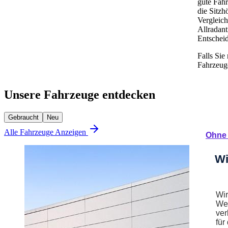
gute Fahr
die Sitzh
Vergleich
Allradant
Entscheid
Falls Sie
Fahrzeug
Unsere Fahrzeuge entdecken
Gebraucht
Neu
Alle Fahrzeuge Anzeigen
Ohne 
Wi
Wir
Web
ver
für