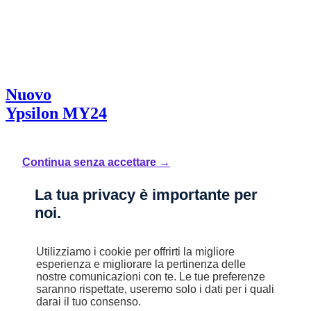
Nuovo
Ypsilon MY24
1.0 FireFly 70 CV Start&Stop Hybrid ORO
Mild Hybrid
Continua senza accettare →
Manuale
4,9 l/100km
La tua privacy è importante per
B (110 g/km)
noi.
STELLANTIS &YOU MILANO GATTAMELATA
Utilizziamo i cookie per offrirti la migliore
esperienza e migliorare la pertinenza delle
Prezzo di listino
nostre comunicazioni con te. Le tue preferenze
saranno rispettate, useremo solo i dati per i quali
20.750 €
darai il tuo consenso.