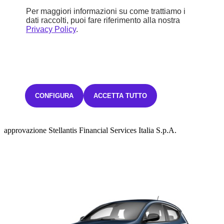
Per maggiori informazioni su come trattiamo i
dati raccolti, puoi fare riferimento alla nostra
Sconto
Privacy Policy
.
1.850 €
18.900 €
Iva inclusa
CONFIGURA
ACCETTA TUTTO
294,02€ Iva inclusa/mese
TAN FISSO 0,00% TAEG 3,39%
con un anticipo di 5.670,00€.
48 rate mensili.
L'offerta è valida fino al 31/08/2026.
Salvo
approvazione Stellantis Financial Services Italia S.p.A.