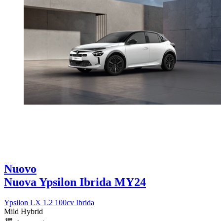
Nuovo
Nuova Ypsilon Ibrida MY24
Ypsilon LX 1.2 100cv Ibrida
Mild Hybrid