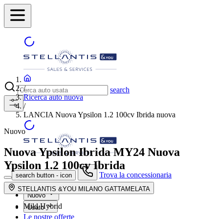
/
search
Ricerca auto nuova
/
LANCIA Nuova Ypsilon 1.2 100cv Ibrida nuova
Nuovo
Nuova Ypsilon Ibrida MY24
Nuova
Ypsilon 1.2 100cv Ibrida
Trova la concessionaria
search button - icon
STELLANTIS &YOU MILANO GATTAMELATA
Nuovo
Mild Hybrid
Usato
Le nostre offerte