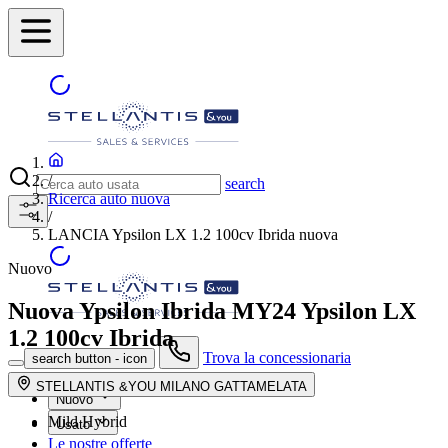
/
search
Ricerca auto nuova
/
LANCIA Ypsilon LX 1.2 100cv Ibrida nuova
Nuovo
Nuova Ypsilon Ibrida MY24
Ypsilon LX
1.2 100cv Ibrida
Trova la concessionaria
search button - icon
STELLANTIS &YOU MILANO GATTAMELATA
Nuovo
Mild Hybrid
Usato
Le nostre offerte