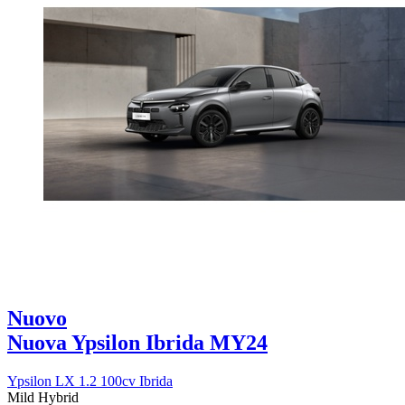
Nuovo
Nuova Ypsilon Ibrida MY24
Ypsilon LX 1.2 100cv Ibrida
Mild Hybrid