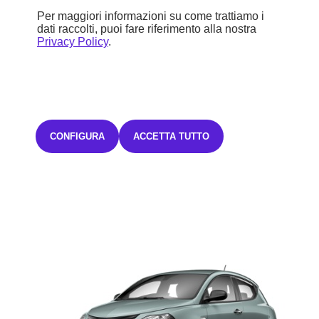
B (116 g/km)
Per maggiori informazioni su come trattiamo i
dati raccolti, puoi fare riferimento alla nostra
Privacy Policy
.
STELLANTIS &YOU MILANO GATTAMELATA
18.965 €
Iva inclusa
294,97€ Iva inclusa/mese
CONFIGURA
ACCETTA TUTTO
TAN FISSO 0,00% TAEG 3,37%
con un anticipo di 5.689,50€.
48 rate mensili.
L'offerta è valida fino al 31/08/2026.
Salvo
approvazione Stellantis Financial Services Italia S.p.A.