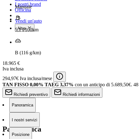
I nostri brand
Manuale
Officina
Vendi un'auto
Altro
5,1 l/100km
B (116 g/km)
18.965 €
Iva inclusa
294,97€ Iva inclusa/mese
TAN FISSO 0,00% TAEG 3,37%
con un anticipo di 5.689,50€.
48
Richiedi preventivo
Richiedi informazioni
Panoramica
I nostri servizi
Panoramica
Posizione