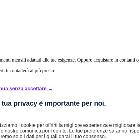
enti mensili adattati alle tue esigenze. Oppure acquistare in contanti o
i ti contatterà al più presto!
nua senza accettare →
 rate mensili.
L'offerta è valida fino al 31/08/2026.
Salvo approvazione St
 tua privacy è importante per noi.
lizziamo i cookie per offrirti la migliore esperienza e migliorare 
le nostre comunicazioni con te. Le tue preferenze saranno rispet
remo solo i dati per i quali darai il tuo consenso.