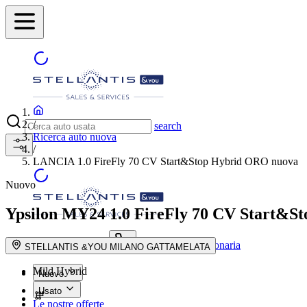
/
search
Ricerca auto nuova
/
LANCIA 1.0 FireFly 70 CV Start&Stop Hybrid ORO nuova
Nuovo
Ypsilon MY24
1.0 FireFly 70 CV Start&
Trova la concessionaria
search button - icon
STELLANTIS &YOU MILANO GATTAMELATA
Mild Hybrid
Nuovo
Usato
Le nostre offerte