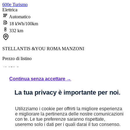
600e Turismo
Elettrica
Automatico
18 kWh/100km
332 km
STELLANTIS &YOU ROMA MANZONI
Prezzo di listino
48.950 €
Continua senza accettare →
Sconto
La tua privacy è importante per noi.
7.000 €
Utilizziamo i cookie per offrirti la migliore esperienza
41.950 €
e migliorare la pertinenza delle nostre comunicazioni
con te. Le tue preferenze saranno rispettate,
Iva inclusa
useremo solo i dati per i quali darai il tuo consenso.