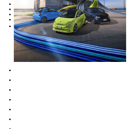
I nostri brand
Officina
Vendi un'auto
Altro