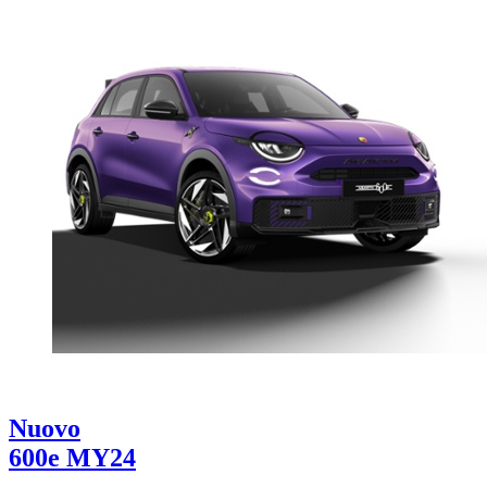
Nuovo
600e MY24