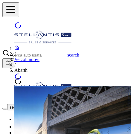
/
search
Veicoli nuovi
/
Abarth
Trova la concessionaria
search button - icon
Nuovo
Usato
Le nostre offerte