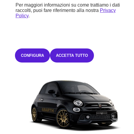
464,01€ Iva inclusa/mese
Per maggiori informazioni su come trattiamo i dati
TAN FISSO 2,99% TAEG 4,46%
con un anticipo di 12.585,00€.
raccolti, puoi fare riferimento alla nostra
Privacy
35 rate mensili oltre ad una maxirata finale di 16.033,75€ o sei libero
Policy
.
di sostituire o restituire la vettura.
L'offerta è valida fino al
31/08/2026.
Salvo approvazione Stellantis Financial Services Italia
S.p.A.
CONFIGURA
ACCETTA TUTTO