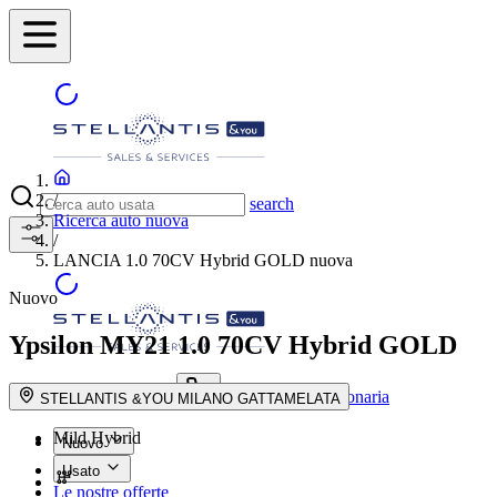
/
search
Ricerca auto nuova
/
LANCIA 1.0 70CV Hybrid GOLD nuova
Nuovo
Ypsilon MY21
1.0 70CV Hybrid GOLD
Trova la concessionaria
search button - icon
STELLANTIS &YOU MILANO GATTAMELATA
Mild Hybrid
Nuovo
Usato
Le nostre offerte