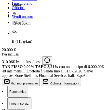
I nostri brand
Manuale
Officina
Vendi un'auto
Altro
4,9 l/100km
B (111 g/km)
20.000 €
Iva inclusa
310,06€ Iva inclusa/mese
TAN FISSO 0,00% TAEG 3,21%
con un anticipo di 6.000,00€.
48 rate mensili.
L'offerta è valida fino al 31/07/2026.
Salvo
approvazione Stellantis Financial Services Italia S.p.A.
Richiedi preventivo
Richiedi informazioni
Panoramica
I nostri servizi