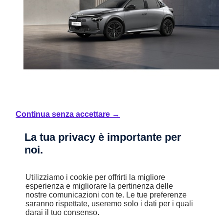
Continua senza accettare →
Nuovo
La tua privacy è importante per
Nuova Ypsilon Ibrida MY24
noi.
Ypsilon LX 1.2 100cv Ibrida
Mild Hybrid
Utilizziamo i cookie per offrirti la migliore
esperienza e migliorare la pertinenza delle
Automatico
nostre comunicazioni con te. Le tue preferenze
4,6 l/100km
saranno rispettate, useremo solo i dati per i quali
B (103 g/km)
darai il tuo consenso.