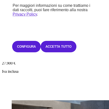
Per maggiori informazioni su come trattiamo i
dati raccolti, puoi fare riferimento alla nostra
STELLANTIS &YOU MILANO GATTAMELATA
Privacy Policy
.
Prezzo di listino
28.900 €
Sconto
CONFIGURA
ACCETTA TUTTO
1.000 €
27.900 €
Iva inclusa