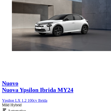
Nuovo
Nuova Ypsilon Ibrida MY24
Ypsilon LX 1.2 100cv Ibrida
Mild Hybrid
Automatico