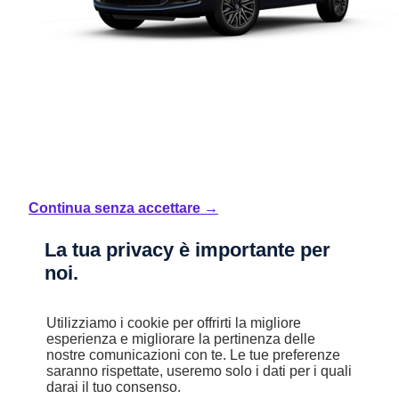
Nuovo
Ypsilon MY24
Continua senza accettare →
La tua privacy è importante per
1.0 FireFly 70 CV Start&Stop Hybrid ORO
Mild Hybrid
noi.
Manuale
5,1 l/100km
Utilizziamo i cookie per offrirti la migliore
B (116 g/km)
esperienza e migliorare la pertinenza delle
nostre comunicazioni con te. Le tue preferenze
saranno rispettate, useremo solo i dati per i quali
STELLANTIS &YOU MILANO GATTAMELATA
darai il tuo consenso.