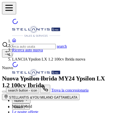
/
search
Ricerca auto nuova
/
LANCIA Ypsilon LX 1.2 100cv Ibrida nuova
Nuovo
Nuova Ypsilon Ibrida MY24
Ypsilon LX
1.2 100cv Ibrida
Trova la concessionaria
search button - icon
STELLANTIS &YOU MILANO GATTAMELATA
Nuovo
Mild Hybrid
Usato
Le nostre offerte