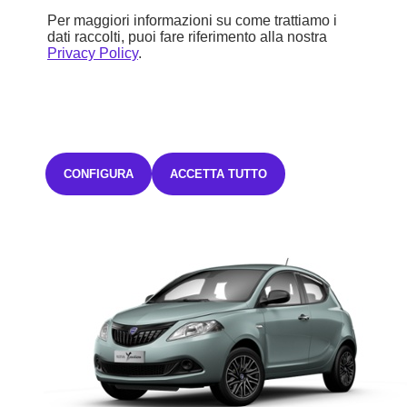
18.965 €
Per maggiori informazioni su come trattiamo i
dati raccolti, puoi fare riferimento alla nostra
Iva inclusa
Privacy Policy
.
294,97€ Iva inclusa/mese
TAN FISSO 0,00% TAEG 3,37%
con un anticipo di 5.689,50€.
48 rate mensili.
L'offerta è valida fino al 31/07/2026.
Salvo
approvazione Stellantis Financial Services Italia S.p.A.
CONFIGURA
ACCETTA TUTTO